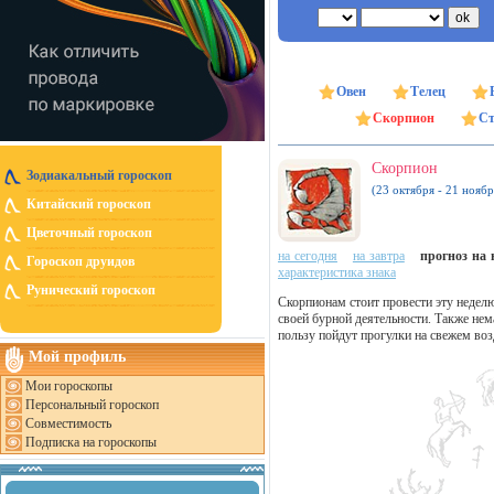
Овен
Телец
Скорпион
Ст
Скорпион
Зодиакальный гороскоп
(23 октября - 21 ноябр
Китайский гороскоп
Цветочный гороскоп
на сегодня
на завтра
прогноз на н
Гороскоп друидов
характеристика знака
Рунический гороскоп
Скорпионам стоит провести эту недел
своей бурной деятельности. Также нем
пользу пойдут прогулки на свежем во
Мой профиль
Мои гороскопы
Персональный гороскоп
Совместимость
Подписка на гороскопы