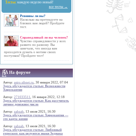
Тесты:
каждую неделю новый!
все тесты →
Ревнивы ли вы?
Насколько вы претендуете на
близких вам людей? Пройдите
тест.
Справедливый ли вы человек?
Чувство справедливости у всех
развито по разному. Вы
замечали, что иногда вам
приходится думать о мотиве своих
поступков? Пройдите тест!
На форуме
Автор:
astro.sibnet.ru
, 30 января 2022, 07:04
Здесь обсуждается статья: Возможности
Хиромантии
Автор:
271033511
, 16 января 2022, 12:18
Здесь обсуждается статья: Как рассчитать
личное денежное число
Автор:
zabzab
, 13 июля 2021, 16:30
Здесь обсуждается статья: Хиромантия —
это карта жизни
Автор:
zabzab
, 13 июля 2021, 16:30
Здесь обсуждается статья: Любовный
гороскоп: как целуются знаки Зодиака