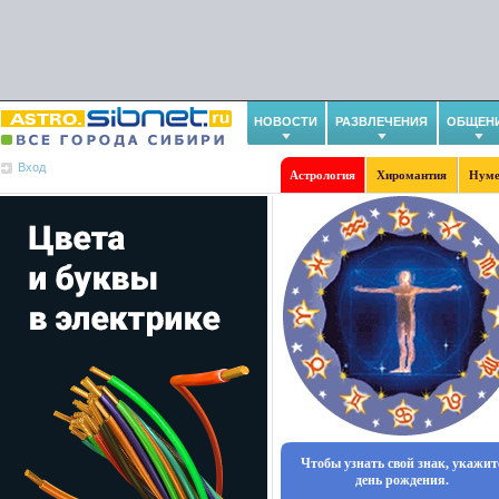
НОВОСТИ
РАЗВЛЕЧЕНИЯ
ОБЩЕН
Вход
Астрология
Хиромантия
Нуме
Чтобы узнать свой знак, укажит
день рождения.