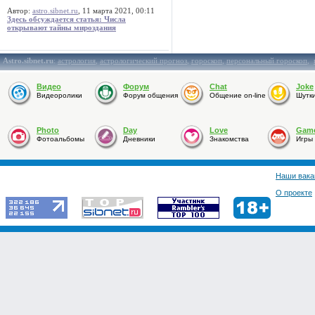
Автор:
astro.sibnet.ru
, 11 марта 2021, 00:11
Здесь обсуждается статья: Числа
открывают тайны мироздания
Astro.sibnet.ru
:
астрология
,
астрологический прогноз
,
гороскоп
,
персональный гороскоп
,
Видео
Форум
Chat
Joke
Видеоролики
Форум общения
Общение on-line
Шутк
Photo
Day
Love
Gam
Фотоальбомы
Дневники
Знакомства
Игры
Наши вака
О проекте