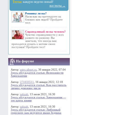
Тесты:
каждую неделю новый!
все тесты →
Ревнивы ли вы?
Насколько вы претендуете на
близких вам людей? Пройдите
тест.
Справедливый ли вы человек?
Чувство справедливости у всех
развито по разному. Вы
замечали, что иногда вам
приходится думать о мотиве своих
поступков? Пройдите тест!
На форуме
Автор:
astro.sibnet.ru
, 30 января 2022, 07:04
Здесь обсуждается статья: Возможности
Хиромантии
Автор:
271033511
, 16 января 2022, 12:18
Здесь обсуждается статья: Как рассчитать
личное денежное число
Автор:
zabzab
, 13 июля 2021, 16:30
Здесь обсуждается статья: Хиромантия —
это карта жизни
Автор:
zabzab
, 13 июля 2021, 16:30
Здесь обсуждается статья: Любовный
гороскоп: как целуются знаки Зодиака