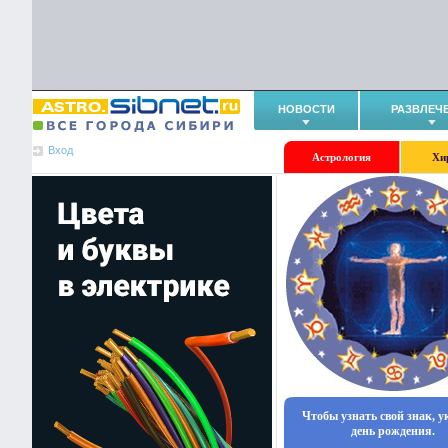
НОВОСТИ
РАЗВЛЕЧ
Вход
Астрология
Хи
Чтобы узнать свой знак, 
день рождения.