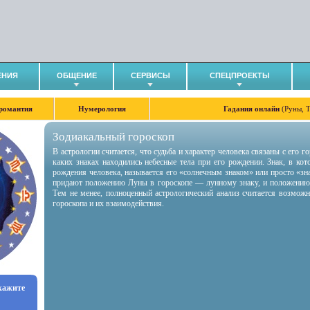
ЕНИЯ
ОБЩЕНИЕ
СЕРВИСЫ
СПЕЦПРОЕКТЫ
романтия
Нумерология
Гадания онлайн
(Руны, 
Зодиакальный гороскоп
В астрологии считается, что судьба и характер человека связаны с его 
каких знаках находились небесные тела при его рождении. Знак, в ко
рождения человека, называется его «солнечным знаком» или просто «зн
придают положению Луны в гороскопе — лунному знаку, и положению
Тем не менее, полноценный астрологический анализ считается возмож
гороскопа и их взаимодействия.
укажите