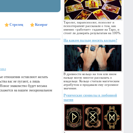
Таролог, парапсихолог, психолог и
Стрелец
Козерог
психотерапевт рассказали о том, как
именно «работает» гадание на Таро, и
стоит ли доверять результатам на 100%.
На каком пальце носить кольцо?
нака
В древности кольцо на том или ином
вые отношения оставляют желать
пальце могло многое рассказать о
ства вас не пугают, а лишь
владельце. Кольцо считали магическим
атрибутом и придавали ему огромное
Новое знакомство будет весьма
значение.
о скажется на вашем эмоциональном
Рунические символы в любовной
магии