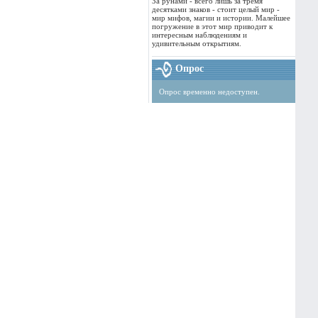
За рунами - всего лишь за тремя
десятками знаков - стоит целый мир -
мир мифов, магии и истории. Малейшее
погружение в этот мир приводит к
интересным наблюдениям и
удивительным открытиям.
Опрос
Опрос временно недоступен.