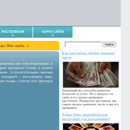
РОСТЕЛЕКОМ
КАРТА САЙТА
Таро, Шар судьбы…)
Как рассчитать личное денежное
число
гороскопом, при этом немаловажно, в
тором находилось Солнце, в момент
аком». Астрологи большое значение
 асцендента — восходящему знаку.
ным только с учётом всех факторов
Денежный код способен привлечь
богатство и успех. Но у каждого он
свой, и его нужно правильно
рассчитать. Нумеролог рассказала, как
узнать личное денежное число и как его
применять.
Тайна Таро: мракобесие или
инструмент для подсознания?