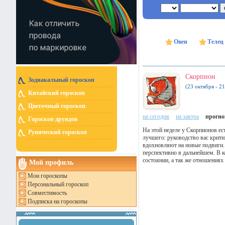
Овен
Телец
Скорпион
Зодиакальный гороскоп
(23 октября - 2
Китайский гороскоп
Цветочный гороскоп
на сегодня
на завтра
прогноз
Гороскоп друидов
На этой неделе у Скорпионов ес
Рунический гороскоп
лучшего: руководство вас критик
вдохновляют на новые подвиги.
перспективно в дальнейшем. В 
состоянии, а так же отношениях
Мой профиль
Мои гороскопы
Персональный гороскоп
Совместимость
Подписка на гороскопы