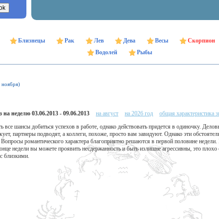
Близнецы
Рак
Лев
Дева
Весы
Скорпион
Водолей
Рыбы
1 ноября)
 на неделю 03.06.2013 - 09.06.2013
на август
на 2026 год
общая характеристика з
ть все шансы добиться успехов в работе, однако действовать придется в одиночку. Дело
ует, партнеры подводят, а коллеги, похоже, просто вам завидуют. Однако эти обстоятель
 Вопросы романтического характера благоприятно решаются в первой половине недели. 
конце недели вы можете проявить несдержанность и быть излишне агрессивны, это плох
 с близкими.