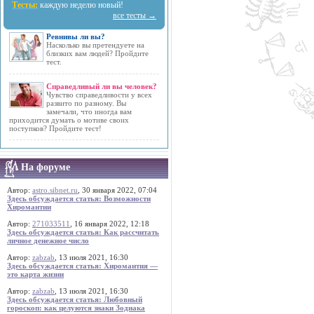
Тесты:
каждую неделю новый!
все тесты →
Ревнивы ли вы?
Насколько вы претендуете на
близких вам людей? Пройдите
тест.
Справедливый ли вы человек?
Чувство справедливости у всех
развито по разному. Вы
замечали, что иногда вам
приходится думать о мотиве своих
поступков? Пройдите тест!
На форуме
Автор:
astro.sibnet.ru
, 30 января 2022, 07:04
Здесь обсуждается статья: Возможности
Хиромантии
Автор:
271033511
, 16 января 2022, 12:18
Здесь обсуждается статья: Как рассчитать
личное денежное число
Автор:
zabzab
, 13 июля 2021, 16:30
Здесь обсуждается статья: Хиромантия —
это карта жизни
Автор:
zabzab
, 13 июля 2021, 16:30
Здесь обсуждается статья: Любовный
гороскоп: как целуются знаки Зодиака