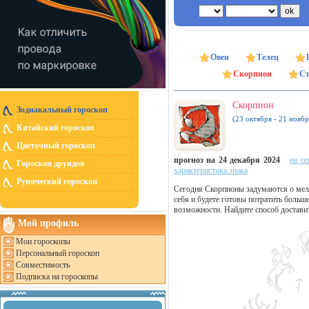
Овен
Телец
Скорпион
Ст
Скорпион
Зодиакальный гороскоп
(23 октября - 21 ноябр
Китайский гороскоп
Цветочный гороскоп
прогноз на 24 декабря 2024
на се
Гороскоп друидов
характеристика знака
Рунический гороскоп
Сегодня Скорпионы задумаются о мело
себя и будете готовы потратить боль
возможности. Найдите способ доставит
Мой профиль
Мои гороскопы
Персональный гороскоп
Совместимость
Подписка на гороскопы