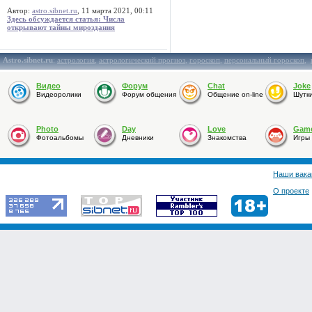
Автор:
astro.sibnet.ru
, 11 марта 2021, 00:11
Здесь обсуждается статья: Числа
открывают тайны мироздания
Astro.sibnet.ru
:
астрология
,
астрологический прогноз
,
гороскоп
,
персональный гороскоп
,
Видео
Форум
Chat
Joke
Видеоролики
Форум общения
Общение on-line
Шутк
Photo
Day
Love
Gam
Фотоальбомы
Дневники
Знакомства
Игры
Наши вака
О проекте