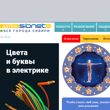
НОВОСТИ
РАЗВЛЕЧЕНИЯ
ОБЩЕН
Вход
Астрология
Хиромантия
Нуме
Чтобы узнать свой знак, укажит
день рождения.