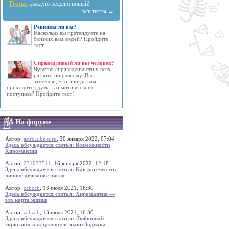
Тесты:
каждую неделю новый!
все тесты →
Ревнивы ли вы?
Насколько вы претендуете на
близких вам людей? Пройдите
тест.
Справедливый ли вы человек?
Чувство справедливости у всех
развито по разному. Вы
замечали, что иногда вам
приходится думать о мотиве своих
поступков? Пройдите тест!
На форуме
Автор:
astro.sibnet.ru
, 30 января 2022, 07:04
Здесь обсуждается статья: Возможности
Хиромантии
Автор:
271033511
, 16 января 2022, 12:18
Здесь обсуждается статья: Как рассчитать
личное денежное число
Автор:
zabzab
, 13 июля 2021, 16:30
Здесь обсуждается статья: Хиромантия —
это карта жизни
Автор:
zabzab
, 13 июля 2021, 16:30
Здесь обсуждается статья: Любовный
гороскоп: как целуются знаки Зодиака