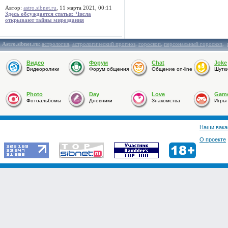
Автор:
astro.sibnet.ru
, 11 марта 2021, 00:11
Здесь обсуждается статья: Числа
открывают тайны мироздания
Astro.sibnet.ru
:
астрология
,
астрологический прогноз
,
гороскоп
,
персональный гороскоп
,
Видео
Форум
Chat
Joke
Видеоролики
Форум общения
Общение on-line
Шутк
Photo
Day
Love
Gam
Фотоальбомы
Дневники
Знакомства
Игры
Наши вака
О проекте