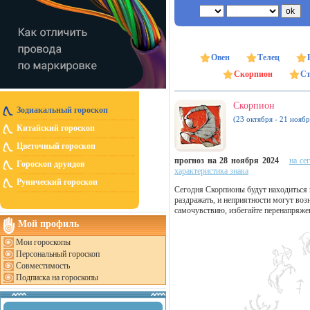
Овен
Телец
Скорпион
Ст
Скорпион
Зодиакальный гороскоп
(23 октября - 21 ноябр
Китайский гороскоп
Цветочный гороскоп
прогноз на 28 ноября 2024
на се
Гороскоп друидов
характеристика знака
Рунический гороскоп
Сегодня Скорпионы будут находиться
раздражать, и неприятности могут во
самочувствию, избегайте перенапряжен
Мой профиль
Мои гороскопы
Персональный гороскоп
Совместимость
Подписка на гороскопы