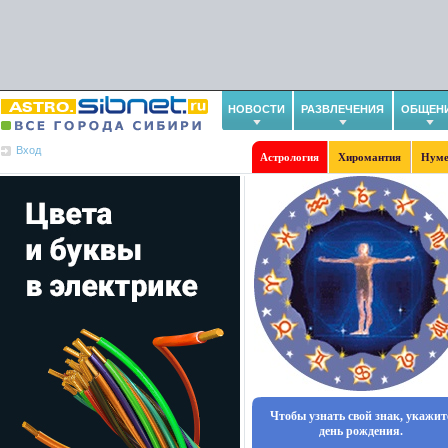
НОВОСТИ
РАЗВЛЕЧЕНИЯ
ОБЩЕН
Вход
Астрология
Хиромантия
Нуме
Чтобы узнать свой знак, укажит
день рождения.