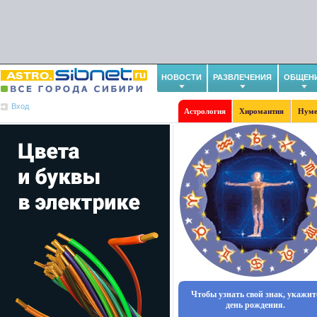
НОВОСТИ
РАЗВЛЕЧЕНИЯ
ОБЩЕН
Вход
Астрология
Хиромантия
Нуме
Чтобы узнать свой знак, укажит
день рождения.