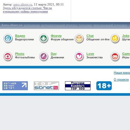
Автор:
astro.sibnet.ru
, 11 марта 2021, 00:11
Здесь обсуждается статья: Числа
открывают тайны мироздания
Astro.sibnet.ru
:
астрология
,
астрологический прогноз
,
гороскоп
,
персональный гороскоп
,
Видео
Форум
Chat
Joke
Видеоролики
Форум общения
Общение on-line
Шутк
Photo
Day
Love
Gam
Фотоальбомы
Дневники
Знакомства
Игры
Наши вака
О проекте