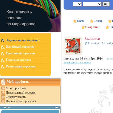
Овен
Телец
Скорпион
Ст
Скорпион
Зодиакальный гороскоп
(23 октября - 21 ноябр
Китайский гороскоп
Цветочный гороскоп
прогноз на 30 октября 2024
на с
Гороскоп друидов
характеристика знака
Рунический гороскоп
Благоприятный день для Скорпиона, п
внимание, но избегайте импульсивных
Мой профиль
Мои гороскопы
Персональный гороскоп
Совместимость
Подписка на гороскопы