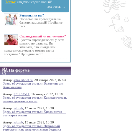
Тесты:
каждую неделю новый!
все тесты →
Ревнивы ли вы?
Насколько вы претендуете на
близких вам людей? Пройдите
тест.
Справедливый ли вы человек?
Чувство справедливости у всех
развито по разному. Вы
замечали, что иногда вам
приходится думать о мотиве своих
поступков? Пройдите тест!
На форуме
Автор:
astro.sibnet.ru
, 30 января 2022, 07:04
Здесь обсуждается статья: Возможности
Хиромантии
Автор:
271033511
, 16 января 2022, 12:18
Здесь обсуждается статья: Как рассчитать
личное денежное число
Автор:
zabzab
, 13 июля 2021, 16:30
Здесь обсуждается статья: Хиромантия —
это карта жизни
Автор:
zabzab
, 13 июля 2021, 16:30
Здесь обсуждается статья: Любовный
гороскоп: как целуются знаки Зодиака