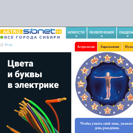
НОВОСТИ
РАЗВЛЕЧЕНИЯ
ОБЩЕН
Вход
Астрология
Хиромантия
Нуме
Чтобы узнать свой знак, укажит
день рождения.