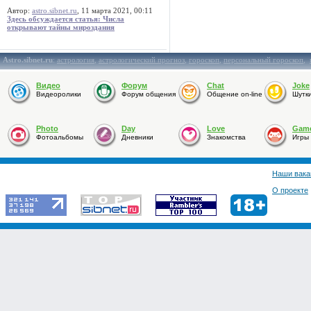
Автор:
astro.sibnet.ru
, 11 марта 2021, 00:11
Здесь обсуждается статья: Числа
открывают тайны мироздания
Astro.sibnet.ru
:
астрология
,
астрологический прогноз
,
гороскоп
,
персональный гороскоп
,
Видео
Форум
Chat
Joke
Видеоролики
Форум общения
Общение on-line
Шутк
Photo
Day
Love
Gam
Фотоальбомы
Дневники
Знакомства
Игры
Наши вака
О проекте