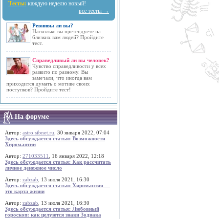
Тесты:
каждую неделю новый!
все тесты →
Ревнивы ли вы?
Насколько вы претендуете на
близких вам людей? Пройдите
тест.
Справедливый ли вы человек?
Чувство справедливости у всех
развито по разному. Вы
замечали, что иногда вам
приходится думать о мотиве своих
поступков? Пройдите тест!
На форуме
Автор:
astro.sibnet.ru
, 30 января 2022, 07:04
Здесь обсуждается статья: Возможности
Хиромантии
Автор:
271033511
, 16 января 2022, 12:18
Здесь обсуждается статья: Как рассчитать
личное денежное число
Автор:
zabzab
, 13 июля 2021, 16:30
Здесь обсуждается статья: Хиромантия —
это карта жизни
Автор:
zabzab
, 13 июля 2021, 16:30
Здесь обсуждается статья: Любовный
гороскоп: как целуются знаки Зодиака