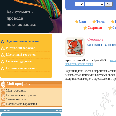
Овен
Телец
Скорпион
Ст
Скорпион
Зодиакальный гороскоп
(23 октября - 21 ноябр
Китайский гороскоп
Цветочный гороскоп
прогноз на 20 сентября 2024
на с
Гороскоп друидов
характеристика знака
Рунический гороскоп
Удачный день, когда Скорпионы услы
знакомствах прислушивайтесь к своей
получение выгодного предложения, пр
Мой профиль
Мои гороскопы
Персональный гороскоп
Совместимость
Подписка на гороскопы