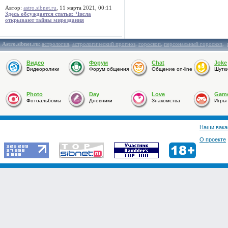
Автор:
astro.sibnet.ru
, 11 марта 2021, 00:11
Здесь обсуждается статья: Числа
открывают тайны мироздания
Astro.sibnet.ru
:
астрология
,
астрологический прогноз
,
гороскоп
,
персональный гороскоп
,
Видео
Форум
Chat
Joke
Видеоролики
Форум общения
Общение on-line
Шутк
Photo
Day
Love
Gam
Фотоальбомы
Дневники
Знакомства
Игры
Наши вака
О проекте