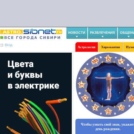
НОВОСТИ
РАЗВЛЕЧЕНИЯ
ОБЩЕН
Вход
Астрология
Хиромантия
Нуме
Чтобы узнать свой знак, укажит
день рождения.