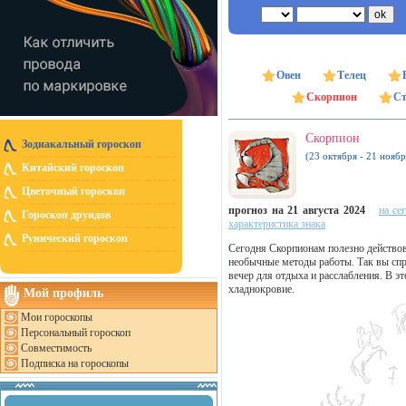
Овен
Телец
Скорпион
Ст
Скорпион
Зодиакальный гороскоп
(23 октября - 21 ноябр
Китайский гороскоп
Цветочный гороскоп
прогноз на 21 августа 2024
на се
Гороскоп друидов
характеристика знака
Рунический гороскоп
Сегодня Скорпионам полезно действов
необычные методы работы. Так вы сп
вечер для отдыха и расслабления. В эт
хладнокровие.
Мой профиль
Мои гороскопы
Персональный гороскоп
Совместимость
Подписка на гороскопы