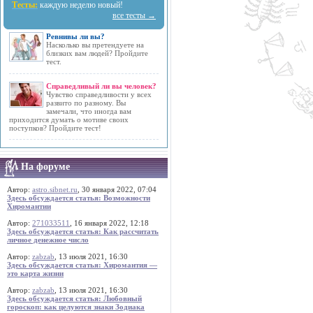
Тесты:
каждую неделю новый!
все тесты →
Ревнивы ли вы?
Насколько вы претендуете на
близких вам людей? Пройдите
тест.
Справедливый ли вы человек?
Чувство справедливости у всех
развито по разному. Вы
замечали, что иногда вам
приходится думать о мотиве своих
поступков? Пройдите тест!
На форуме
Автор:
astro.sibnet.ru
, 30 января 2022, 07:04
Здесь обсуждается статья: Возможности
Хиромантии
Автор:
271033511
, 16 января 2022, 12:18
Здесь обсуждается статья: Как рассчитать
личное денежное число
Автор:
zabzab
, 13 июля 2021, 16:30
Здесь обсуждается статья: Хиромантия —
это карта жизни
Автор:
zabzab
, 13 июля 2021, 16:30
Здесь обсуждается статья: Любовный
гороскоп: как целуются знаки Зодиака