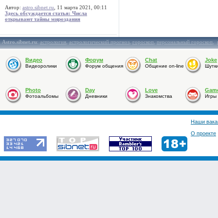
Автор:
astro.sibnet.ru
, 11 марта 2021, 00:11
Здесь обсуждается статья: Числа
открывают тайны мироздания
Astro.sibnet.ru
:
астрология
,
астрологический прогноз
,
гороскоп
,
персональный гороскоп
,
Видео
Форум
Chat
Joke
Видеоролики
Форум общения
Общение on-line
Шутк
Photo
Day
Love
Gam
Фотоальбомы
Дневники
Знакомства
Игры
Наши вака
О проекте