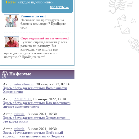
Тесты:
каждую неделю новый!
все тесты →
Ревнивы ли вы?
Насколько вы претендуете на
близких вам людей? Пройдите
тест.
Справедливый ли вы человек?
Чувство справедливости у всех
развито по разному. Вы
замечали, что иногда вам
приходится думать о мотиве своих
поступков? Пройдите тест!
На форуме
Автор:
astro.sibnet.ru
, 30 января 2022, 07:04
Здесь обсуждается статья: Возможности
Хиромантии
Автор:
271033511
, 16 января 2022, 12:18
Здесь обсуждается статья: Как рассчитать
личное денежное число
Автор:
zabzab
, 13 июля 2021, 16:30
Здесь обсуждается статья: Хиромантия —
это карта жизни
Автор:
zabzab
, 13 июля 2021, 16:30
Здесь обсуждается статья: Любовный
гороскоп: как целуются знаки Зодиака