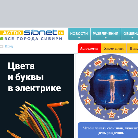
НОВОСТИ
РАЗВЛЕЧЕНИЯ
ОБЩЕН
Вход
Астрология
Хиромантия
Нуме
Чтобы узнать свой знак, укажит
день рождения.