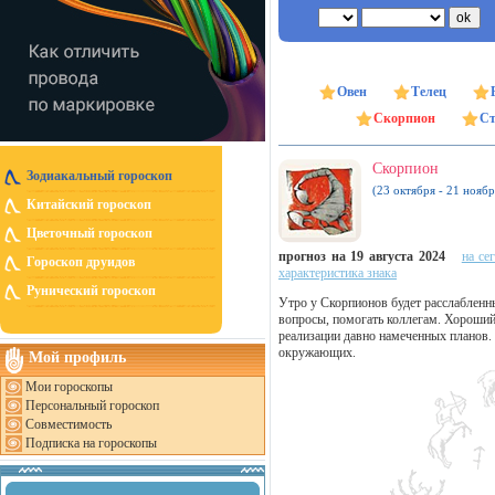
Овен
Телец
Скорпион
Ст
Скорпион
Зодиакальный гороскоп
(23 октября - 21 ноябр
Китайский гороскоп
Цветочный гороскоп
прогноз на 19 августа 2024
на се
Гороскоп друидов
характеристика знака
Рунический гороскоп
Утро у Скорпионов будет расслабленны
вопросы, помогать коллегам. Хороший 
реализации давно намеченных планов. 
окружающих.
Мой профиль
Мои гороскопы
Персональный гороскоп
Совместимость
Подписка на гороскопы