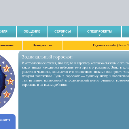
ЕНИЯ
ОБЩЕНИЕ
СЕРВИСЫ
СПЕЦПРОЕКТЫ
романтия
Нумерология
Гадания онлайн
(Руны, 
Зодиакальный гороскоп
В астрологии считается, что судьба и характер человека связаны с его 
каких знаках находились небесные тела при его рождении. Знак, в ко
рождения человека, называется его «солнечным знаком» или просто «зн
придают положению Луны в гороскопе — лунному знаку, и положению
Тем не менее, полноценный астрологический анализ считается возмож
гороскопа и их взаимодействия.
укажите