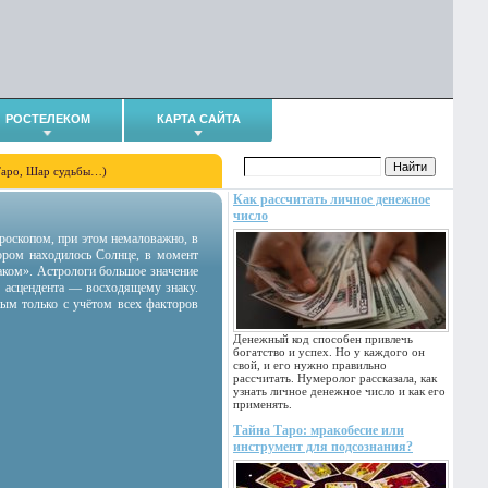
РОСТЕЛЕКОМ
КАРТА САЙТА
Таро, Шар судьбы…)
Как рассчитать личное денежное
число
гороскопом, при этом немаловажно, в
тором находилось Солнце, в момент
аком». Астрологи большое значение
 асцендента — восходящему знаку.
ным только с учётом всех факторов
Денежный код способен привлечь
богатство и успех. Но у каждого он
свой, и его нужно правильно
рассчитать. Нумеролог рассказала, как
узнать личное денежное число и как его
применять.
Тайна Таро: мракобесие или
инструмент для подсознания?