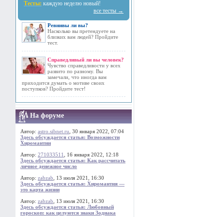
Тесты:
каждую неделю новый!
все тесты →
Ревнивы ли вы?
Насколько вы претендуете на
близких вам людей? Пройдите
тест.
Справедливый ли вы человек?
Чувство справедливости у всех
развито по разному. Вы
замечали, что иногда вам
приходится думать о мотиве своих
поступков? Пройдите тест!
На форуме
Автор:
astro.sibnet.ru
, 30 января 2022, 07:04
Здесь обсуждается статья: Возможности
Хиромантии
Автор:
271033511
, 16 января 2022, 12:18
Здесь обсуждается статья: Как рассчитать
личное денежное число
Автор:
zabzab
, 13 июля 2021, 16:30
Здесь обсуждается статья: Хиромантия —
это карта жизни
Автор:
zabzab
, 13 июля 2021, 16:30
Здесь обсуждается статья: Любовный
гороскоп: как целуются знаки Зодиака