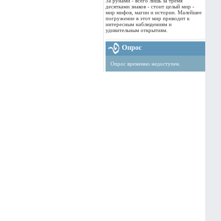
За рунами - всего лишь за тремя
десятками знаков - стоит целый мир -
мир мифов, магии и истории. Малейшее
погружение в этот мир приводит к
интересным наблюдениям и
удивительным открытиям.
Опрос
Опрос временно недоступен.