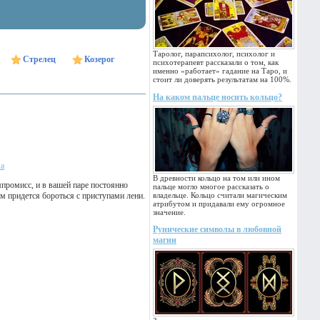
Таролог, парапсихолог, психолог и
Стрелец
Козерог
психотерапевт рассказали о том, как
именно «работает» гадание на Таро, и
стоит ли доверять результатам на 100%.
На каком пальце носить кольцо?
ка
В древности кольцо на том или ином
ромисс, и в вашей паре постоянно
пальце могло многое рассказать о
м придется бороться с приступами лени.
владельце. Кольцо считали магическим
атрибутом и придавали ему огромное
значение.
Рунические символы в любовной
магии