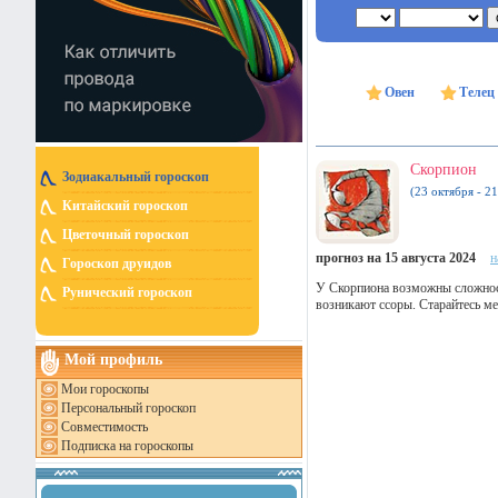
Овен
Телец
Скорпион
Зодиакальный гороскоп
(23 октября - 2
Китайский гороскоп
Цветочный гороскоп
прогноз на 15 августа 2024
н
Гороскоп друидов
У Скорпиона возможны сложност
Рунический гороскоп
возникают ссоры. Старайтесь ме
Мой профиль
Мои гороскопы
Персональный гороскоп
Совместимость
Подписка на гороскопы