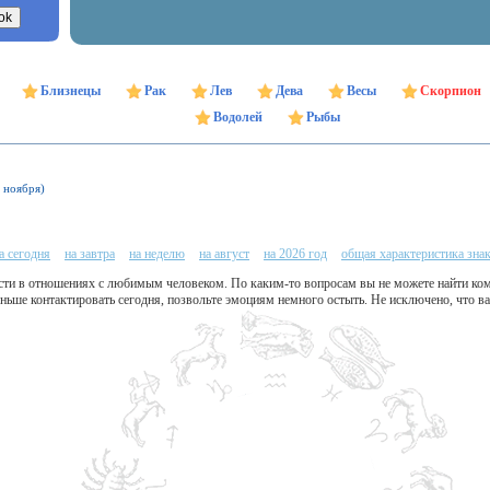
Близнецы
Рак
Лев
Дева
Весы
Скорпион
Водолей
Рыбы
1 ноября)
а сегодня
на завтра
на неделю
на август
на 2026 год
общая характеристика зна
и в отношениях с любимым человеком. По каким-то вопросам вы не можете найти комп
ньше контактировать сегодня, позвольте эмоциям немного остыть. Не исключено, что ва