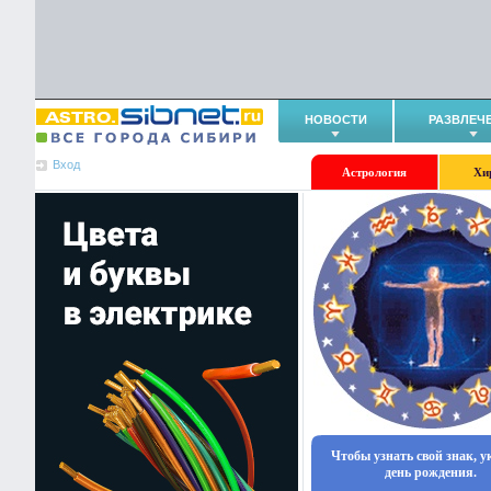
НОВОСТИ
РАЗВЛЕЧ
Вход
Астрология
Хи
Чтобы узнать свой знак, 
день рождения.