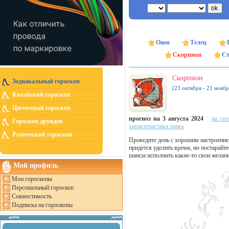
Овен
Телец
Скорпион
Ст
Скорпион
Зодиакальный гороскоп
(23 октября - 21 ноябр
Китайский гороскоп
Цветочный гороскоп
прогноз на 3 августа 2024
на сег
Гороскоп друидов
характеристика знака
Рунический гороскоп
Проведите день с хорошим настроени
придется уделить время, но постарайт
шансы исполнить какие-то свои желани
Мой профиль
Мои гороскопы
Персональный гороскоп
Совместимость
Подписка на гороскопы