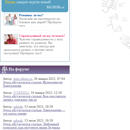
Тесты:
каждую неделю новый!
все тесты →
Ревнивы ли вы?
Насколько вы претендуете на
близких вам людей? Пройдите
тест.
Справедливый ли вы человек?
Чувство справедливости у всех
развито по разному. Вы
замечали, что иногда вам
приходится думать о мотиве своих
поступков? Пройдите тест!
На форуме
Автор:
astro.sibnet.ru
, 30 января 2022, 07:04
Здесь обсуждается статья: Возможности
Хиромантии
Автор:
271033511
, 16 января 2022, 12:18
Здесь обсуждается статья: Как рассчитать
личное денежное число
Автор:
zabzab
, 13 июля 2021, 16:30
Здесь обсуждается статья: Хиромантия —
это карта жизни
Автор:
zabzab
, 13 июля 2021, 16:30
Здесь обсуждается статья: Любовный
гороскоп: как целуются знаки Зодиака