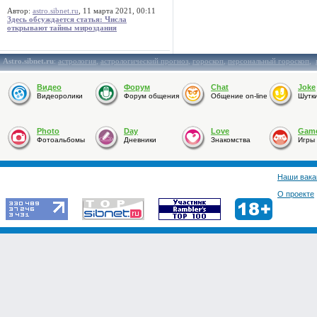
Автор:
astro.sibnet.ru
, 11 марта 2021, 00:11
Здесь обсуждается статья: Числа
открывают тайны мироздания
Astro.sibnet.ru
:
астрология
,
астрологический прогноз
,
гороскоп
,
персональный гороскоп
,
Видео
Форум
Chat
Joke
Видеоролики
Форум общения
Общение on-line
Шутк
Photo
Day
Love
Gam
Фотоальбомы
Дневники
Знакомства
Игры
Наши вака
О проекте