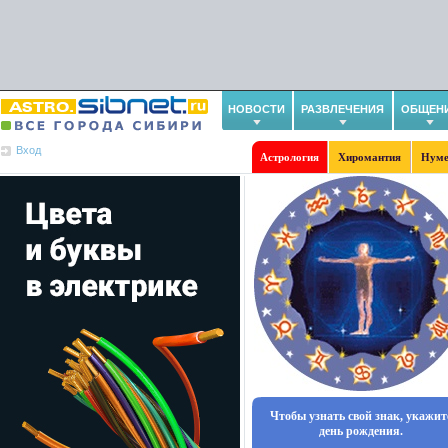
НОВОСТИ
РАЗВЛЕЧЕНИЯ
ОБЩЕН
Вход
Астрология
Хиромантия
Нуме
Чтобы узнать свой знак, укажит
день рождения.