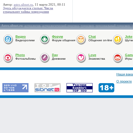
Автор:
astro.sibnet.ru
, 11 марта 2021, 00:11
Здесь обсуждается статья: Числа
открывают тайны мироздания
Astro.sibnet.ru
:
астрология
,
астрологический прогноз
,
гороскоп
,
персональный гороскоп
,
Видео
Форум
Chat
Joke
Видеоролики
Форум общения
Общение on-line
Шутк
Photo
Day
Love
Gam
Фотоальбомы
Дневники
Знакомства
Игры
Наши вака
О проекте