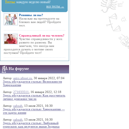
Тесты:
каждую неделю новый!
все тесты →
Ревнивы ли вы?
Насколько вы претендуете на
близких вам людей? Пройдите
тест.
Справедливый ли вы человек?
Чувство справедливости у всех
развито по разному. Вы
замечали, что иногда вам
приходится думать о мотиве своих
поступков? Пройдите тест!
На форуме
Автор:
astro.sibnet.ru
, 30 января 2022, 07:04
Здесь обсуждается статья: Возможности
Хиромантии
Автор:
271033511
, 16 января 2022, 12:18
Здесь обсуждается статья: Как рассчитать
личное денежное число
Автор:
zabzab
, 13 июля 2021, 16:30
Здесь обсуждается статья: Хиромантия —
это карта жизни
Автор:
zabzab
, 13 июля 2021, 16:30
Здесь обсуждается статья: Любовный
гороскоп: как целуются знаки Зодиака