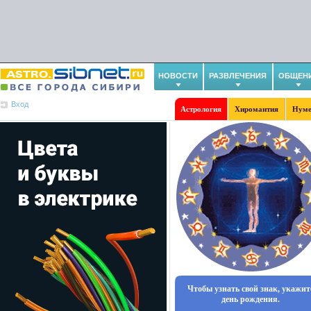
НОВОСТИ
РАЗВЛЕЧЕНИЯ
ОБЩЕН
Вход
Астрология
Хиромантия
Нуме
Чтобы узнать свой знак, укажит
день рождения.