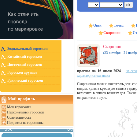
Овен
Телец
Скорпион
Ст
Скорпион
Зодиакальный гороскоп
(23 октября - 21 ноябр
Китайский гороскоп
Цветочный гороскоп
прогноз на 16 июля 2024
на сег
Гороскоп друидов
характеристика знака
Рунический гороскоп
Скорпионам можно посвятить день св
видом, купить красивую вещь в гардер
включить в список важных дел. Также 
отправиться в путь.
Мой профиль
Мои гороскопы
Персональный гороскоп
Совместимость
Подписка на гороскопы