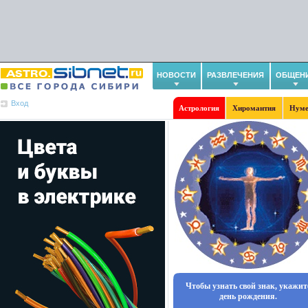
НОВОСТИ
РАЗВЛЕЧЕНИЯ
ОБЩЕН
Вход
Астрология
Хиромантия
Нуме
Чтобы узнать свой знак, укажит
день рождения.