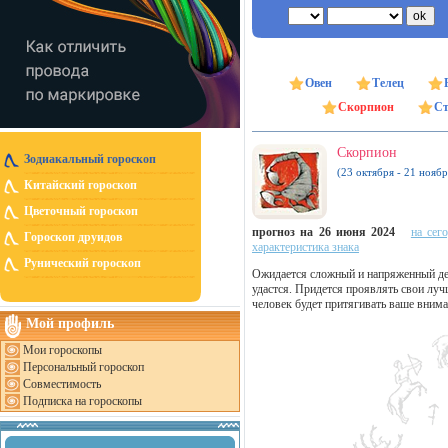
Овен
Телец
Скорпион
Ст
Скорпион
Зодиакальный гороскоп
(23 октября - 21 ноябр
Китайский гороскоп
Цветочный гороскоп
прогноз на 26 июня 2024
на сег
Гороскоп друидов
характеристика знака
Рунический гороскоп
Ожидается сложный и напряженный ден
удастся. Придется проявлять свои лу
человек будет притягивать ваше внима
Мой профиль
Мои гороскопы
Персональный гороскоп
Совместимость
Подписка на гороскопы