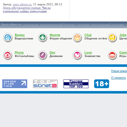
Автор:
astro.sibnet.ru
, 11 марта 2021, 00:11
Здесь обсуждается статья: Числа
открывают тайны мироздания
Astro.sibnet.ru
:
астрология
,
астрологический прогноз
,
гороскоп
,
персональный гороскоп
,
Видео
Форум
Chat
Joke
Видеоролики
Форум общения
Общение on-line
Шутк
Photo
Day
Love
Gam
Фотоальбомы
Дневники
Знакомства
Игры
Наши вака
О проекте