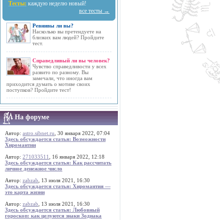
Тесты:
каждую неделю новый!
все тесты →
Ревнивы ли вы?
Насколько вы претендуете на
близких вам людей? Пройдите
тест.
Справедливый ли вы человек?
Чувство справедливости у всех
развито по разному. Вы
замечали, что иногда вам
приходится думать о мотиве своих
поступков? Пройдите тест!
На форуме
Автор:
astro.sibnet.ru
, 30 января 2022, 07:04
Здесь обсуждается статья: Возможности
Хиромантии
Автор:
271033511
, 16 января 2022, 12:18
Здесь обсуждается статья: Как рассчитать
личное денежное число
Автор:
zabzab
, 13 июля 2021, 16:30
Здесь обсуждается статья: Хиромантия —
это карта жизни
Автор:
zabzab
, 13 июля 2021, 16:30
Здесь обсуждается статья: Любовный
гороскоп: как целуются знаки Зодиака