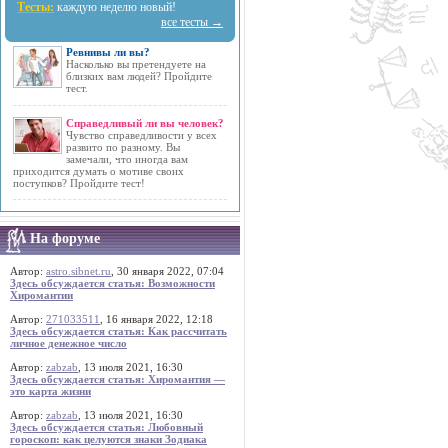
Тесты:
каждую неделю новый!
все тесты →
Ревнивы ли вы?
Насколько вы претендуете на
близких вам людей? Пройдите
тест.
Справедливый ли вы человек?
Чувство справедливости у всех
развито по разному. Вы
замечали, что иногда вам
приходится думать о мотиве своих
поступков? Пройдите тест!
На форуме
Автор:
astro.sibnet.ru
, 30 января 2022, 07:04
Здесь обсуждается статья: Возможности
Хиромантии
Автор:
271033511
, 16 января 2022, 12:18
Здесь обсуждается статья: Как рассчитать
личное денежное число
Автор:
zabzab
, 13 июля 2021, 16:30
Здесь обсуждается статья: Хиромантия —
это карта жизни
Автор:
zabzab
, 13 июля 2021, 16:30
Здесь обсуждается статья: Любовный
гороскоп: как целуются знаки Зодиака