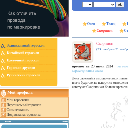
Овен
Телец
Скорпион
Ст
Скорпион
Зодиакальный гороскоп
(23 октября - 21 ноябр
Китайский гороскоп
Цветочный гороскоп
прогноз на 23 июня 2024
на сег
Гороскоп друидов
характеристика знака
Рунический гороскоп
День сложный в эмоциональном плане.
иначе будет легко испортить отношен
советуют Скорпионам больше времени 
Мой профиль
Мои гороскопы
Персональный гороскоп
Совместимость
Подписка на гороскопы