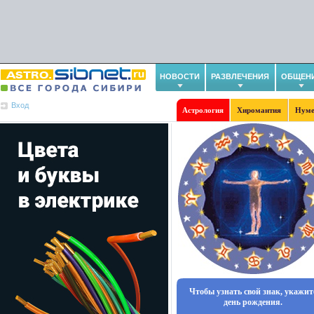
НОВОСТИ
РАЗВЛЕЧЕНИЯ
ОБЩЕН
Вход
Астрология
Хиромантия
Нуме
Чтобы узнать свой знак, укажит
день рождения.