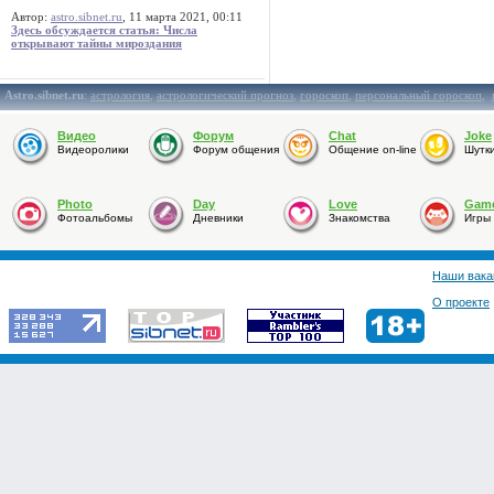
Автор:
astro.sibnet.ru
, 11 марта 2021, 00:11
Здесь обсуждается статья: Числа
открывают тайны мироздания
Astro.sibnet.ru
:
астрология
,
астрологический прогноз
,
гороскоп
,
персональный гороскоп
,
Видео
Форум
Chat
Joke
Видеоролики
Форум общения
Общение on-line
Шутк
Photo
Day
Love
Gam
Фотоальбомы
Дневники
Знакомства
Игры
Наши вака
О проекте