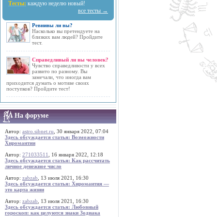
Тесты:
каждую неделю новый!
все тесты →
Ревнивы ли вы?
Насколько вы претендуете на
близких вам людей? Пройдите
тест.
Справедливый ли вы человек?
Чувство справедливости у всех
развито по разному. Вы
замечали, что иногда вам
приходится думать о мотиве своих
поступков? Пройдите тест!
На форуме
Автор:
astro.sibnet.ru
, 30 января 2022, 07:04
Здесь обсуждается статья: Возможности
Хиромантии
Автор:
271033511
, 16 января 2022, 12:18
Здесь обсуждается статья: Как рассчитать
личное денежное число
Автор:
zabzab
, 13 июля 2021, 16:30
Здесь обсуждается статья: Хиромантия —
это карта жизни
Автор:
zabzab
, 13 июля 2021, 16:30
Здесь обсуждается статья: Любовный
гороскоп: как целуются знаки Зодиака