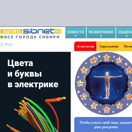
НОВОСТИ
РАЗВЛЕЧЕНИЯ
ОБЩЕН
Вход
Астрология
Хиромантия
Нуме
Чтобы узнать свой знак, укажит
день рождения.