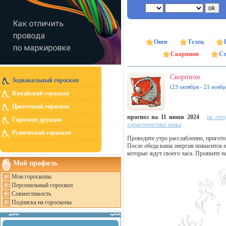
Овен
Телец
Скорпион
Ст
Скорпион
Зодиакальный гороскоп
(23 октября - 21 ноябр
Китайский гороскоп
Цветочный гороскоп
прогноз на 11 июня 2024
на сег
Гороскоп друидов
характеристика знака
Рунический гороскоп
Проведите утро расслабленно, пригот
После обеда ваша энергия повысится 
которые ждут своего часа. Проявите н
Мой профиль
Мои гороскопы
Персональный гороскоп
Совместимость
Подписка на гороскопы