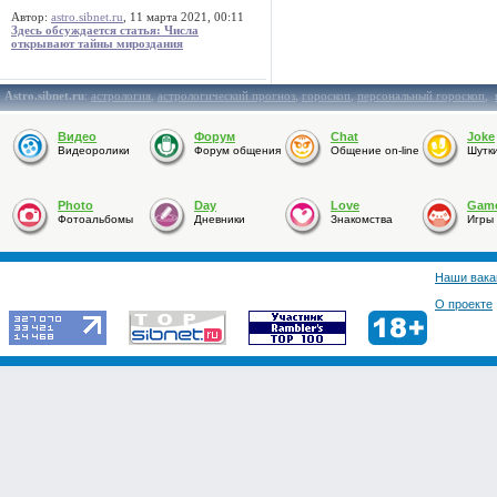
Автор:
astro.sibnet.ru
, 11 марта 2021, 00:11
Здесь обсуждается статья: Числа
открывают тайны мироздания
Astro.sibnet.ru
:
астрология
,
астрологический прогноз
,
гороскоп
,
персональный гороскоп
,
Видео
Форум
Chat
Joke
Видеоролики
Форум общения
Общение on-line
Шутк
Photo
Day
Love
Gam
Фотоальбомы
Дневники
Знакомства
Игры
Наши вака
О проекте