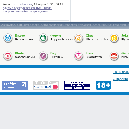
Автор:
astro.sibnet.ru
, 11 марта 2021, 00:11
Здесь обсуждается статья: Числа
открывают тайны мироздания
Astro.sibnet.ru
:
астрология
,
астрологический прогноз
,
гороскоп
,
персональный гороскоп
,
Видео
Форум
Chat
Joke
Видеоролики
Форум общения
Общение on-line
Шутк
Photo
Day
Love
Gam
Фотоальбомы
Дневники
Знакомства
Игры
Наши вака
О проекте