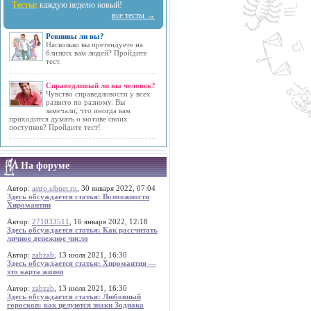
Тесты:
каждую неделю новый!
все тесты →
Ревнивы ли вы?
Насколько вы претендуете на
близких вам людей? Пройдите
тест.
Справедливый ли вы человек?
Чувство справедливости у всех
развито по разному. Вы
замечали, что иногда вам
приходится думать о мотиве своих
поступков? Пройдите тест!
На форуме
Автор:
astro.sibnet.ru
, 30 января 2022, 07:04
Здесь обсуждается статья: Возможности
Хиромантии
Автор:
271033511
, 16 января 2022, 12:18
Здесь обсуждается статья: Как рассчитать
личное денежное число
Автор:
zabzab
, 13 июля 2021, 16:30
Здесь обсуждается статья: Хиромантия —
это карта жизни
Автор:
zabzab
, 13 июля 2021, 16:30
Здесь обсуждается статья: Любовный
гороскоп: как целуются знаки Зодиака