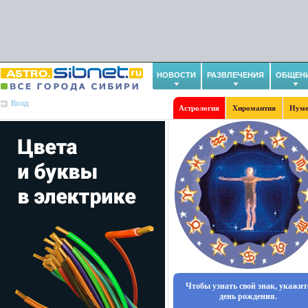
НОВОСТИ
РАЗВЛЕЧЕНИЯ
ОБЩЕН
Вход
Астрология
Хиромантия
Нуме
Чтобы узнать свой знак, укажит
день рождения.