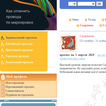
Овен
Телец
Скорпион
Ст
Скорпион
Зодиакальный гороскоп
(23 октября - 21 ноябр
Китайский гороскоп
Цветочный гороскоп
прогноз на 5 апреля 2024
на сег
Гороскоп друидов
характеристика знака
Рунический гороскоп
Высокий уровень энергии позволит Ск
неприятности. Не опускайте руки, если
Небольшие ваши желания могут исполни
Мой профиль
Мои гороскопы
Персональный гороскоп
Совместимость
Подписка на гороскопы