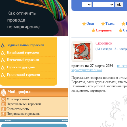
Овен
Телец
Скорпион
Ст
Скорпион
Зодиакальный гороскоп
(23 октября - 21 ноябр
Китайский гороскоп
Цветочный гороскоп
прогноз на 27 марта 2024
на сег
Гороскоп друидов
характеристика знака
Рунический гороскоп
Перестаньте говорить постоянно о том
Вероятно, ваши друзья сказали, что вы
Возможно, кому-то из Скорпионов прид
напарником, партнером.
Мой профиль
Мои гороскопы
Персональный гороскоп
Совместимость
Подписка на гороскопы