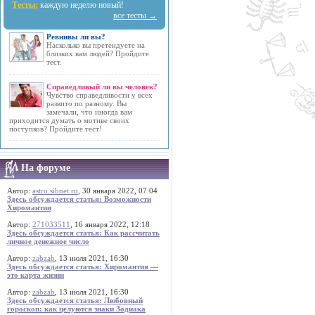
Тесты:
каждую неделю новый!
все тесты →
Ревнивы ли вы?
Насколько вы претендуете на
близких вам людей? Пройдите
тест.
Справедливый ли вы человек?
Чувство справедливости у всех
развито по разному. Вы
замечали, что иногда вам
приходится думать о мотиве своих
поступков? Пройдите тест!
На форуме
Автор:
astro.sibnet.ru
, 30 января 2022, 07:04
Здесь обсуждается статья: Возможности
Хиромантии
Автор:
271033511
, 16 января 2022, 12:18
Здесь обсуждается статья: Как рассчитать
личное денежное число
Автор:
zabzab
, 13 июля 2021, 16:30
Здесь обсуждается статья: Хиромантия —
это карта жизни
Автор:
zabzab
, 13 июля 2021, 16:30
Здесь обсуждается статья: Любовный
гороскоп: как целуются знаки Зодиака