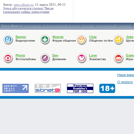
Автор:
astro.sibnet.ru
, 11 марта 2021, 00:11
Здесь обсуждается статья: Числа
открывают тайны мироздания
Astro.sibnet.ru
:
астрология
,
астрологический прогноз
,
гороскоп
,
персональный гороскоп
,
Видео
Форум
Chat
Joke
Видеоролики
Форум общения
Общение on-line
Шутк
Photo
Day
Love
Gam
Фотоальбомы
Дневники
Знакомства
Игры
Наши вака
О проекте