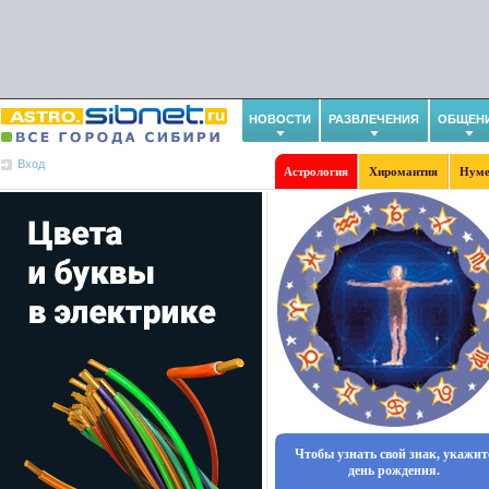
НОВОСТИ
РАЗВЛЕЧЕНИЯ
ОБЩЕН
Вход
Астрология
Хиромантия
Нуме
Чтобы узнать свой знак, укажит
день рождения.