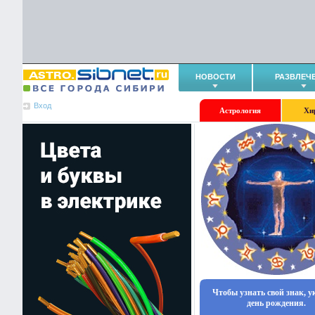
НОВОСТИ
РАЗВЛЕЧ
Вход
Астрология
Хи
Чтобы узнать свой знак, 
день рождения.