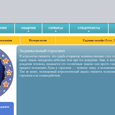
ЕНИЯ
ОБЩЕНИЕ
СЕРВИСЫ
СПЕЦПРОЕКТЫ
романтия
Нумерология
Гадания онлайн
(Руны, 
Зодиакальный гороскоп
В астрологии считается, что судьба и характер человека связаны с его 
каких знаках находились небесные тела при его рождении. Знак, в ко
рождения человека, называется его «солнечным знаком» или просто «зн
придают положению Луны в гороскопе — лунному знаку, и положению
Тем не менее, полноценный астрологический анализ считается возмож
гороскопа и их взаимодействия.
укажите