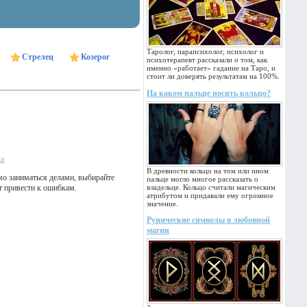
Таролог, парапсихолог, психолог и
Стрелец
Козерог
психотерапевт рассказали о том, как
именно «работает» гадание на Таро, и
стоит ли доверять результатам на 100%.
На каком пальце носить кольцо?
ка
В древности кольцо на том или ином
мо заниматься делами, выбирайте
пальце могло многое рассказать о
т привести к ошибкам.
владельце. Кольцо считали магическим
атрибутом и придавали ему огромное
значение.
Рунические символы в любовной
магии