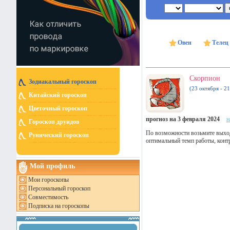
Овен
Телец
Скорпион
Зодиакальный гороскоп
(23 октября - 2
Китайский гороскоп
Цветочный гороскоп
прогноз на 3 февраля 2024
н
Гороскоп друидов
По возможности возьмите выход
Рунический гороскоп
оптимальный темп работы, конт
Мой профиль
Мои гороскопы
Персональный гороскоп
Совместимость
Подписка на гороскопы