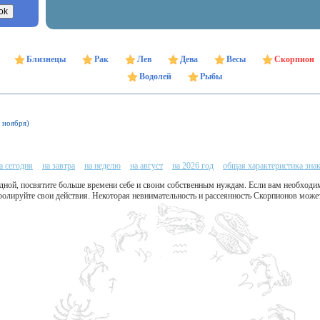
Близнецы
Рак
Лев
Дева
Весы
Скорпион
Водолей
Рыбы
1 ноября)
а сегодня
на завтра
на неделю
на август
на 2026 год
общая характеристика зна
ной, посвятите больше времени себе и своим собственным нуждам. Если вам необходи
ролируйте свои действия. Некоторая невнимательность и рассеянность Скорпионов може