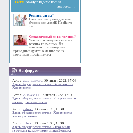
Тесты:
каждую неделю новый!
все тесты →
Ревнивы ли вы?
Насколько вы претендуете на
близких вам людей? Пройдите
тест.
Справедливый ли вы человек?
Чувство справедливости у всех
развито по разному. Вы
замечали, что иногда вам
приходится думать о мотиве своих
поступков? Пройдите тест!
На форуме
Автор:
astro.sibnet.ru
, 30 января 2022, 07:04
Здесь обсуждается статья: Возможности
Хиромантии
Автор:
271033511
, 16 января 2022, 12:18
Здесь обсуждается статья: Как рассчитать
личное денежное число
Автор:
zabzab
, 13 июля 2021, 16:30
Здесь обсуждается статья: Хиромантия —
это карта жизни
Автор:
zabzab
, 13 июля 2021, 16:30
Здесь обсуждается статья: Любовный
гороскоп: как целуются знаки Зодиака