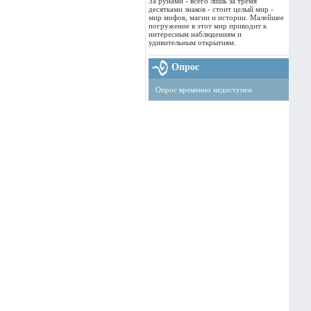
За рунами - всего лишь за тремя
десятками знаков - стоит целый мир -
мир мифов, магии и истории. Малейшее
погружение в этот мир приводит к
интересным наблюдениям и
удивительным открытиям.
Опрос
Опрос временно недоступен.