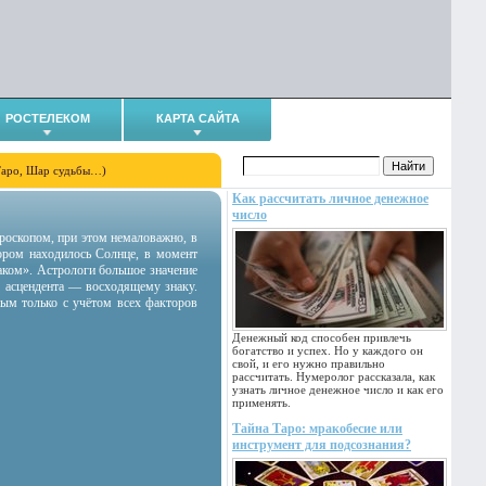
РОСТЕЛЕКОМ
КАРТА САЙТА
Таро, Шар судьбы…)
Как рассчитать личное денежное
число
гороскопом, при этом немаловажно, в
тором находилось Солнце, в момент
аком». Астрологи большое значение
 асцендента — восходящему знаку.
ным только с учётом всех факторов
Денежный код способен привлечь
богатство и успех. Но у каждого он
свой, и его нужно правильно
рассчитать. Нумеролог рассказала, как
узнать личное денежное число и как его
применять.
Тайна Таро: мракобесие или
инструмент для подсознания?