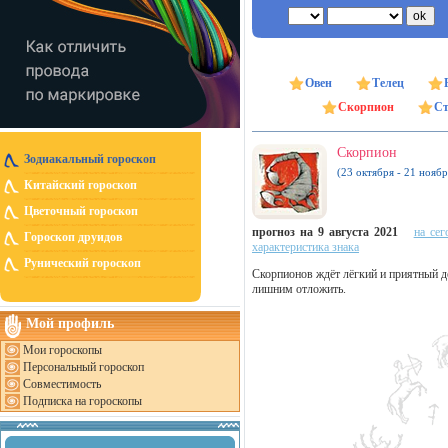
Овен
Телец
Скорпион
Ст
Скорпион
Зодиакальный гороскоп
(23 октября - 21 ноябр
Китайский гороскоп
Цветочный гороскоп
прогноз на 9 августа 2021
на сег
Гороскоп друидов
характеристика знака
Рунический гороскоп
Скорпионов ждёт лёгкий и приятный де
лишним отложить.
Мой профиль
Мои гороскопы
Персональный гороскоп
Совместимость
Подписка на гороскопы