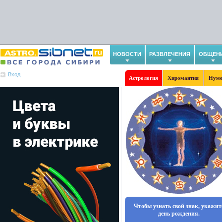
НОВОСТИ
РАЗВЛЕЧЕНИЯ
ОБЩЕН
Вход
Астрология
Хиромантия
Нуме
Чтобы узнать свой знак, укажит
день рождения.