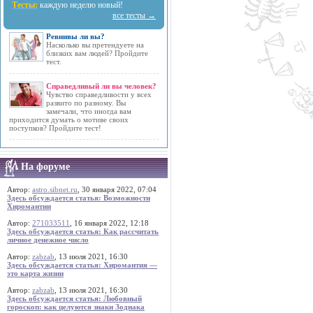
Тесты:
каждую неделю новый!
все тесты →
Ревнивы ли вы?
Насколько вы претендуете на
близких вам людей? Пройдите
тест.
Справедливый ли вы человек?
Чувство справедливости у всех
развито по разному. Вы
замечали, что иногда вам
приходится думать о мотиве своих
поступков? Пройдите тест!
На форуме
Автор:
astro.sibnet.ru
, 30 января 2022, 07:04
Здесь обсуждается статья: Возможности
Хиромантии
Автор:
271033511
, 16 января 2022, 12:18
Здесь обсуждается статья: Как рассчитать
личное денежное число
Автор:
zabzab
, 13 июля 2021, 16:30
Здесь обсуждается статья: Хиромантия —
это карта жизни
Автор:
zabzab
, 13 июля 2021, 16:30
Здесь обсуждается статья: Любовный
гороскоп: как целуются знаки Зодиака