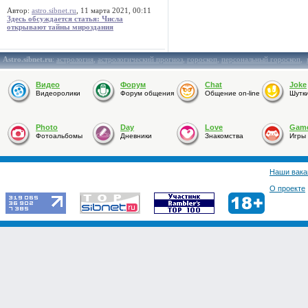
Автор:
astro.sibnet.ru
, 11 марта 2021, 00:11
Здесь обсуждается статья: Числа
открывают тайны мироздания
Astro.sibnet.ru
:
астрология
,
астрологический прогноз
,
гороскоп
,
персональный гороскоп
,
Видео
Форум
Chat
Joke
Видеоролики
Форум общения
Общение on-line
Шутк
Photo
Day
Love
Gam
Фотоальбомы
Дневники
Знакомства
Игры
Наши вака
О проекте