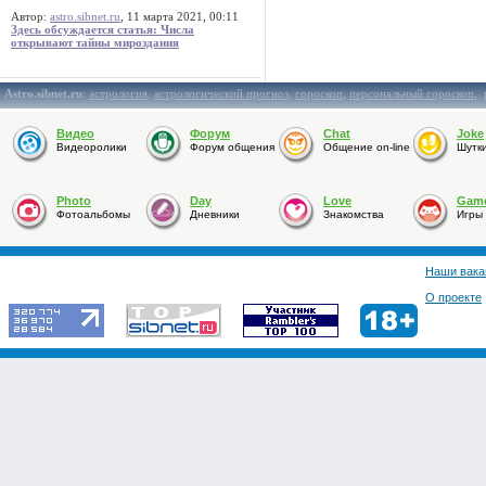
Автор:
astro.sibnet.ru
, 11 марта 2021, 00:11
Здесь обсуждается статья: Числа
открывают тайны мироздания
Astro.sibnet.ru
:
астрология
,
астрологический прогноз
,
гороскоп
,
персональный гороскоп
,
Видео
Форум
Chat
Joke
Видеоролики
Форум общения
Общение on-line
Шутк
Photo
Day
Love
Gam
Фотоальбомы
Дневники
Знакомства
Игры
Наши вака
О проекте