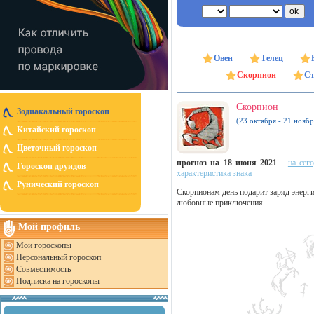
Овен
Телец
Скорпион
Ст
Скорпион
Зодиакальный гороскоп
(23 октября - 21 ноябр
Китайский гороскоп
Цветочный гороскоп
прогноз на 18 июня 2021
на сег
Гороскоп друидов
характеристика знака
Рунический гороскоп
Скорпионам день подарит заряд энергии
любовные приключения.
Мой профиль
Мои гороскопы
Персональный гороскоп
Совместимость
Подписка на гороскопы