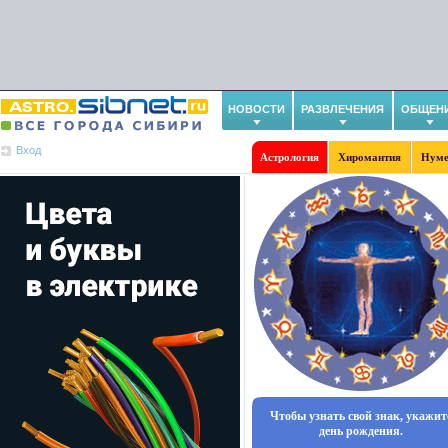
НОВОСТИ
РАЗВЛЕЧЕНИЯ
ОБЩЕН
Вход
Астрология
Хиромантия
Нуме
Чтобы узнать свой знак, укажит
день рождения.