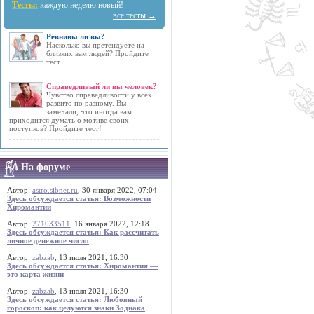
Тесты:
каждую неделю новый!
все тесты →
Ревнивы ли вы?
Насколько вы претендуете на
близких вам людей? Пройдите
тест.
Справедливый ли вы человек?
Чувство справедливости у всех
развито по разному. Вы
замечали, что иногда вам
приходится думать о мотиве своих
поступков? Пройдите тест!
На форуме
Автор:
astro.sibnet.ru
, 30 января 2022, 07:04
Здесь обсуждается статья: Возможности
Хиромантии
Автор:
271033511
, 16 января 2022, 12:18
Здесь обсуждается статья: Как рассчитать
личное денежное число
Автор:
zabzab
, 13 июля 2021, 16:30
Здесь обсуждается статья: Хиромантия —
это карта жизни
Автор:
zabzab
, 13 июля 2021, 16:30
Здесь обсуждается статья: Любовный
гороскоп: как целуются знаки Зодиака