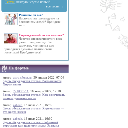
Тесты:
каждую неделю новый!
все тесты →
Ревнивы ли вы?
Насколько вы претендуете на
близких вам людей? Пройдите
тест.
Справедливый ли вы человек?
Чувство справедливости у всех
развито по разному. Вы
замечали, что иногда вам
приходится думать о мотиве своих
поступков? Пройдите тест!
На форуме
Автор:
astro.sibnet.ru
, 30 января 2022, 07:04
Здесь обсуждается статья: Возможности
Хиромантии
Автор:
271033511
, 16 января 2022, 12:18
Здесь обсуждается статья: Как рассчитать
личное денежное число
Автор:
zabzab
, 13 июля 2021, 16:30
Здесь обсуждается статья: Хиромантия —
это карта жизни
Автор:
zabzab
, 13 июля 2021, 16:30
Здесь обсуждается статья: Любовный
гороскоп: как целуются знаки Зодиака