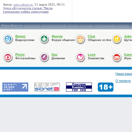
Автор:
astro.sibnet.ru
, 11 марта 2021, 00:11
Здесь обсуждается статья: Числа
открывают тайны мироздания
Astro.sibnet.ru
:
астрология
,
астрологический прогноз
,
гороскоп
,
персональный гороскоп
,
Видео
Форум
Chat
Joke
Видеоролики
Форум общения
Общение on-line
Шутк
Photo
Day
Love
Gam
Фотоальбомы
Дневники
Знакомства
Игры
Наши вака
О проекте