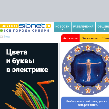
НОВОСТИ
РАЗВЛЕЧЕНИЯ
ОБЩЕН
Вход
Астрология
Хиромантия
Нуме
Чтобы узнать свой знак, укажит
день рождения.