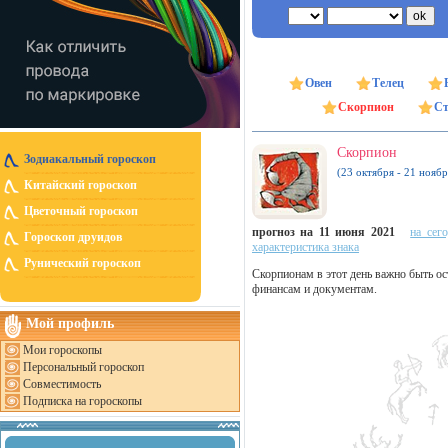
Овен
Телец
Скорпион
Ст
Скорпион
Зодиакальный гороскоп
(23 октября - 21 ноябр
Китайский гороскоп
Цветочный гороскоп
прогноз на 11 июня 2021
на сег
Гороскоп друидов
характеристика знака
Рунический гороскоп
Скорпионам в этот день важно быть ос
финансам и документам.
Мой профиль
Мои гороскопы
Персональный гороскоп
Совместимость
Подписка на гороскопы