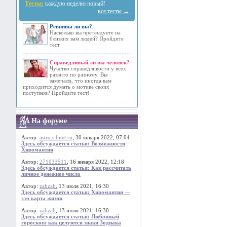
Тесты:
каждую неделю новый!
все тесты →
Ревнивы ли вы?
Насколько вы претендуете на
близких вам людей? Пройдите
тест.
Справедливый ли вы человек?
Чувство справедливости у всех
развито по разному. Вы
замечали, что иногда вам
приходится думать о мотиве своих
поступков? Пройдите тест!
На форуме
Автор:
astro.sibnet.ru
, 30 января 2022, 07:04
Здесь обсуждается статья: Возможности
Хиромантии
Автор:
271033511
, 16 января 2022, 12:18
Здесь обсуждается статья: Как рассчитать
личное денежное число
Автор:
zabzab
, 13 июля 2021, 16:30
Здесь обсуждается статья: Хиромантия —
это карта жизни
Автор:
zabzab
, 13 июля 2021, 16:30
Здесь обсуждается статья: Любовный
гороскоп: как целуются знаки Зодиака