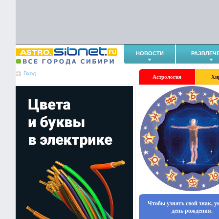
НОВОСТИ
РАЗВЛЕЧ
Вход
Астрология
Хи
Чтобы узнать свой знак, 
день рождения.