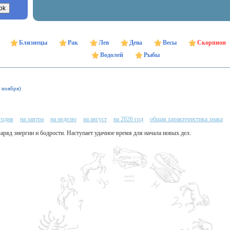
Близнецы
Рак
Лев
Дева
Весы
Скорпион
Водолей
Рыбы
1 ноября)
годня
на завтра
на неделю
на август
на 2026 год
общая характеристика знака
аряд энергии и бодрости. Наступает удачное время для начала новых дел.