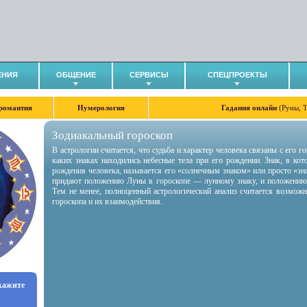
ЕНИЯ
ОБЩЕНИЕ
СЕРВИСЫ
СПЕЦПРОЕКТЫ
романтия
Нумерология
Гадания онлайн
(Руны, 
Зодиакальный гороскоп
В астрологии считается, что судьба и характер человека связаны с его 
каких знаках находились небесные тела при его рождении. Знак, в ко
рождения человека, называется его «солнечным знаком» или просто «зн
придают положению Луны в гороскопе — лунному знаку, и положению
Тем не менее, полноценный астрологический анализ считается возмож
гороскопа и их взаимодействия.
укажите