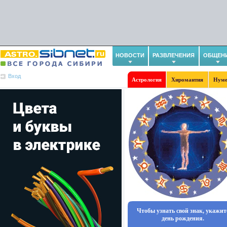
НОВОСТИ
РАЗВЛЕЧЕНИЯ
ОБЩЕН
Вход
Астрология
Хиромантия
Нуме
Чтобы узнать свой знак, укажит
день рождения.