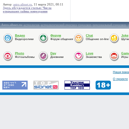
Автор:
astro.sibnet.ru
, 11 марта 2021, 00:11
Здесь обсуждается статья: Числа
открывают тайны мироздания
Astro.sibnet.ru
:
астрология
,
астрологический прогноз
,
гороскоп
,
персональный гороскоп
,
Видео
Форум
Chat
Joke
Видеоролики
Форум общения
Общение on-line
Шутк
Photo
Day
Love
Gam
Фотоальбомы
Дневники
Знакомства
Игры
Наши вака
О проекте