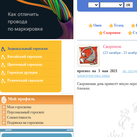
Овен
Телец
Скорпион
Ст
Скорпион
Зодиакальный гороскоп
(23 октября - 21 ноябр
Китайский гороскоп
Цветочный гороскоп
прогноз на 3 мая 2021
на сегод
Гороскоп друидов
характеристика знака
Рунический гороскоп
Скорпионам день принесёт некую пере
близких.
Мой профиль
Мои гороскопы
Персональный гороскоп
Совместимость
Подписка на гороскопы