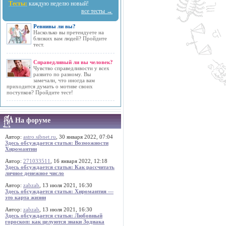
Тесты:
каждую неделю новый!
все тесты →
Ревнивы ли вы?
Насколько вы претендуете на
близких вам людей? Пройдите
тест.
Справедливый ли вы человек?
Чувство справедливости у всех
развито по разному. Вы
замечали, что иногда вам
приходится думать о мотиве своих
поступков? Пройдите тест!
На форуме
Автор:
astro.sibnet.ru
, 30 января 2022, 07:04
Здесь обсуждается статья: Возможности
Хиромантии
Автор:
271033511
, 16 января 2022, 12:18
Здесь обсуждается статья: Как рассчитать
личное денежное число
Автор:
zabzab
, 13 июля 2021, 16:30
Здесь обсуждается статья: Хиромантия —
это карта жизни
Автор:
zabzab
, 13 июля 2021, 16:30
Здесь обсуждается статья: Любовный
гороскоп: как целуются знаки Зодиака