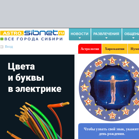
НОВОСТИ
РАЗВЛЕЧЕНИЯ
ОБЩЕН
Вход
Астрология
Хиромантия
Нуме
Чтобы узнать свой знак, укажит
день рождения.