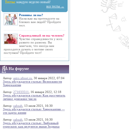
Тесты:
каждую неделю новый!
все тесты →
Ревнивы ли вы?
Насколько вы претендуете на
близких вам людей? Пройдите
тест.
Справедливый ли вы человек?
Чувство справедливости у всех
развито по разному. Вы
замечали, что иногда вам
приходится думать о мотиве своих
поступков? Пройдите тест!
На форуме
Автор:
astro.sibnet.ru
, 30 января 2022, 07:04
Здесь обсуждается статья: Возможности
Хиромантии
Автор:
271033511
, 16 января 2022, 12:18
Здесь обсуждается статья: Как рассчитать
личное денежное число
Автор:
zabzab
, 13 июля 2021, 16:30
Здесь обсуждается статья: Хиромантия —
это карта жизни
Автор:
zabzab
, 13 июля 2021, 16:30
Здесь обсуждается статья: Любовный
гороскоп: как целуются знаки Зодиака