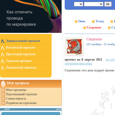
Овен
Телец
Скорпион
Ст
Скорпион
Зодиакальный гороскоп
(23 октября - 21 ноябр
Китайский гороскоп
Цветочный гороскоп
прогноз на 8 апреля 2021
на сег
Гороскоп друидов
характеристика знака
Рунический гороскоп
Скорпионам этот день подарит прилив 
Мой профиль
Мои гороскопы
Персональный гороскоп
Совместимость
Подписка на гороскопы