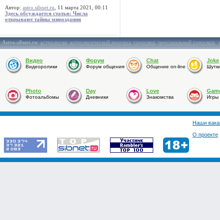
Автор:
astro.sibnet.ru
, 11 марта 2021, 00:11
Здесь обсуждается статья: Числа
открывают тайны мироздания
Astro.sibnet.ru
:
астрология
,
астрологический прогноз
,
гороскоп
,
персональный гороскоп
,
Видео
Форум
Chat
Joke
Видеоролики
Форум общения
Общение on-line
Шутк
Photo
Day
Love
Gam
Фотоальбомы
Дневники
Знакомства
Игры
Наши вака
О проекте