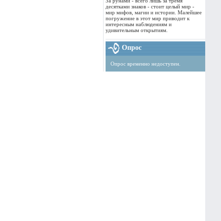
За рунами - всего лишь за тремя
десятками знаков - стоит целый мир -
мир мифов, магии и истории. Малейшее
погружение в этот мир приводит к
интересным наблюдениям и
удивительным открытиям.
Опрос
Опрос временно недоступен.