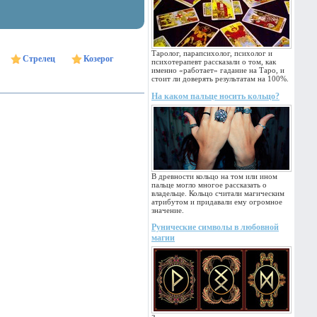
Таролог, парапсихолог, психолог и
Стрелец
Козерог
психотерапевт рассказали о том, как
именно «работает» гадание на Таро, и
стоит ли доверять результатам на 100%.
На каком пальце носить кольцо?
В древности кольцо на том или ином
пальце могло многое рассказать о
владельце. Кольцо считали магическим
атрибутом и придавали ему огромное
значение.
Рунические символы в любовной
магии