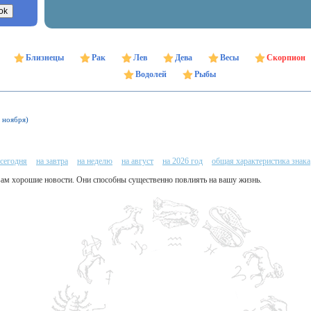
Близнецы
Рак
Лев
Дева
Весы
Скорпион
Водолей
Рыбы
1 ноября)
 сегодня
на завтра
на неделю
на август
на 2026 год
общая характеристика знака
вам хорошие новости. Они способны существенно повлиять на вашу жизнь.