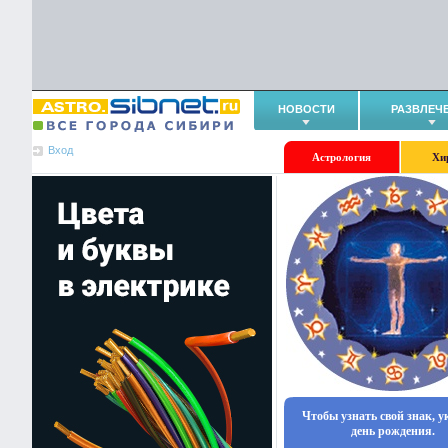
НОВОСТИ
РАЗВЛЕЧ
Вход
Астрология
Хи
Чтобы узнать свой знак, 
день рождения.