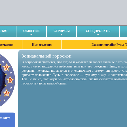
ЕНИЯ
ОБЩЕНИЕ
СЕРВИСЫ
СПЕЦПРОЕКТЫ
романтия
Нумерология
Гадания онлайн
(Руны, 
Зодиакальный гороскоп
В астрологии считается, что судьба и характер человека связаны с его 
каких знаках находились небесные тела при его рождении. Знак, в ко
рождения человека, называется его «солнечным знаком» или просто «зн
придают положению Луны в гороскопе — лунному знаку, и положению
Тем не менее, полноценный астрологический анализ считается возмож
гороскопа и их взаимодействия.
укажите