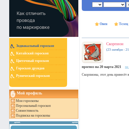
Овен
Телец
Скорпион
Зодиакальный гороскоп
(23 октября - 2
Китайский гороскоп
Цветочный гороскоп
прогноз на 20 марта 2021
на
Гороскоп друидов
Скорпионы, этот день принесёт 
Рунический гороскоп
Мой профиль
Мои гороскопы
Персональный гороскоп
Совместимость
Подписка на гороскопы