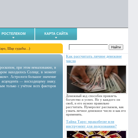
РОСТЕЛЕКОМ
КАРТА САЙТА
Таро, Шар судьбы…)
Как рассчитать личное денежное
число
гороскопом, при этом немаловажно, в
тором находилось Солнце, в момент
аком». Астрологи большое значение
 асцендента — восходящему знаку.
ным только с учётом всех факторов
Денежный код способен привлечь
богатство и успех. Но у каждого он
свой, и его нужно правильно
рассчитать. Нумеролог рассказала, как
узнать личное денежное число и как его
применять.
Тайна Таро: мракобесие или
инструмент для подсознания?