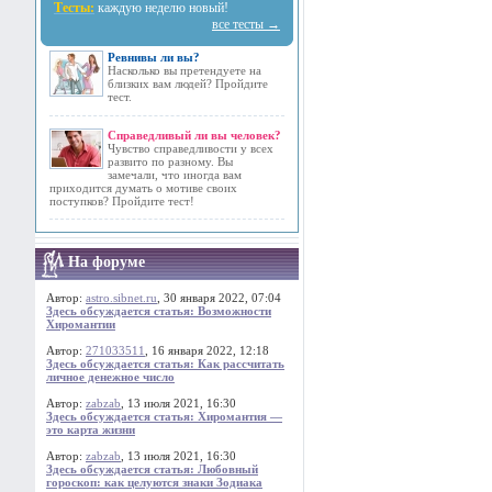
Тесты:
каждую неделю новый!
все тесты →
Ревнивы ли вы?
Насколько вы претендуете на
близких вам людей? Пройдите
тест.
Справедливый ли вы человек?
Чувство справедливости у всех
развито по разному. Вы
замечали, что иногда вам
приходится думать о мотиве своих
поступков? Пройдите тест!
На форуме
Автор:
astro.sibnet.ru
, 30 января 2022, 07:04
Здесь обсуждается статья: Возможности
Хиромантии
Автор:
271033511
, 16 января 2022, 12:18
Здесь обсуждается статья: Как рассчитать
личное денежное число
Автор:
zabzab
, 13 июля 2021, 16:30
Здесь обсуждается статья: Хиромантия —
это карта жизни
Автор:
zabzab
, 13 июля 2021, 16:30
Здесь обсуждается статья: Любовный
гороскоп: как целуются знаки Зодиака