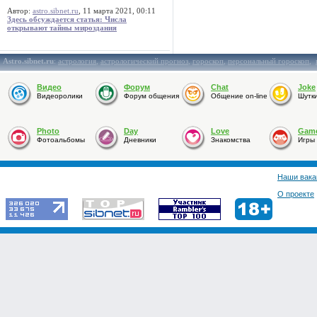
Автор:
astro.sibnet.ru
, 11 марта 2021, 00:11
Здесь обсуждается статья: Числа
открывают тайны мироздания
Astro.sibnet.ru
:
астрология
,
астрологический прогноз
,
гороскоп
,
персональный гороскоп
,
Видео
Форум
Chat
Joke
Видеоролики
Форум общения
Общение on-line
Шутк
Photo
Day
Love
Gam
Фотоальбомы
Дневники
Знакомства
Игры
Наши вака
О проекте