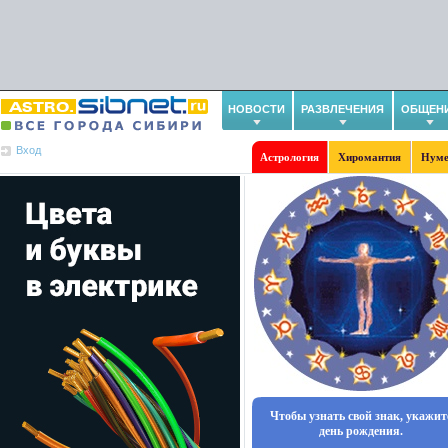
НОВОСТИ
РАЗВЛЕЧЕНИЯ
ОБЩЕН
Вход
Астрология
Хиромантия
Нуме
Чтобы узнать свой знак, укажит
день рождения.