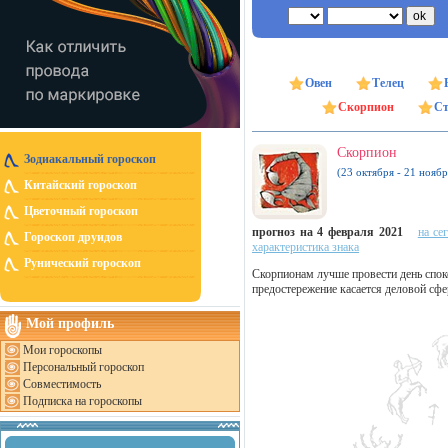
Овен
Телец
Скорпион
Ст
Скорпион
Зодиакальный гороскоп
(23 октября - 21 ноябр
Китайский гороскоп
Цветочный гороскоп
прогноз на 4 февраля 2021
на се
Гороскоп друидов
характеристика знака
Рунический гороскоп
Скорпионам лучше провести день спок
предостережение касается деловой сфе
Мой профиль
Мои гороскопы
Персональный гороскоп
Совместимость
Подписка на гороскопы