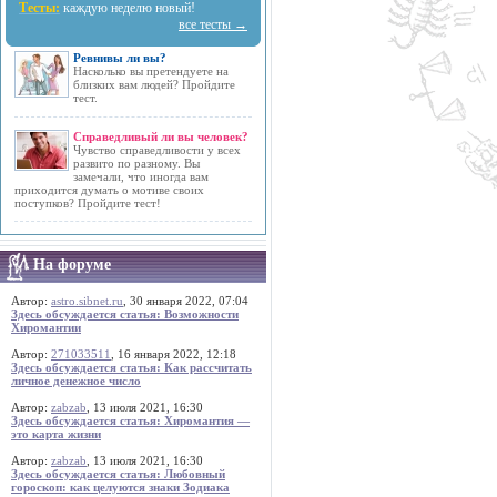
Тесты:
каждую неделю новый!
все тесты →
Ревнивы ли вы?
Насколько вы претендуете на
близких вам людей? Пройдите
тест.
Справедливый ли вы человек?
Чувство справедливости у всех
развито по разному. Вы
замечали, что иногда вам
приходится думать о мотиве своих
поступков? Пройдите тест!
На форуме
Автор:
astro.sibnet.ru
, 30 января 2022, 07:04
Здесь обсуждается статья: Возможности
Хиромантии
Автор:
271033511
, 16 января 2022, 12:18
Здесь обсуждается статья: Как рассчитать
личное денежное число
Автор:
zabzab
, 13 июля 2021, 16:30
Здесь обсуждается статья: Хиромантия —
это карта жизни
Автор:
zabzab
, 13 июля 2021, 16:30
Здесь обсуждается статья: Любовный
гороскоп: как целуются знаки Зодиака