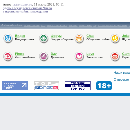
Автор:
astro.sibnet.ru
, 11 марта 2021, 00:11
Здесь обсуждается статья: Числа
открывают тайны мироздания
Astro.sibnet.ru
:
астрология
,
астрологический прогноз
,
гороскоп
,
персональный гороскоп
,
Видео
Форум
Chat
Joke
Видеоролики
Форум общения
Общение on-line
Шутк
Photo
Day
Love
Gam
Фотоальбомы
Дневники
Знакомства
Игры
Наши вака
О проекте