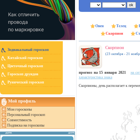
Овен
Телец
Скорпион
Ст
Скорпион
Зодиакальный гороскоп
(23 октября - 21 ноябр
Китайский гороскоп
Цветочный гороскоп
прогноз на 15 января 2021
на се
Гороскоп друидов
характеристика знака
Рунический гороскоп
Скорпионы, день располагает к перемен
Мой профиль
Мои гороскопы
Персональный гороскоп
Совместимость
Подписка на гороскопы