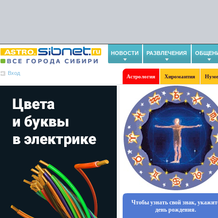
НОВОСТИ
РАЗВЛЕЧЕНИЯ
ОБЩЕН
Вход
Астрология
Хиромантия
Нуме
Чтобы узнать свой знак, укажит
день рождения.