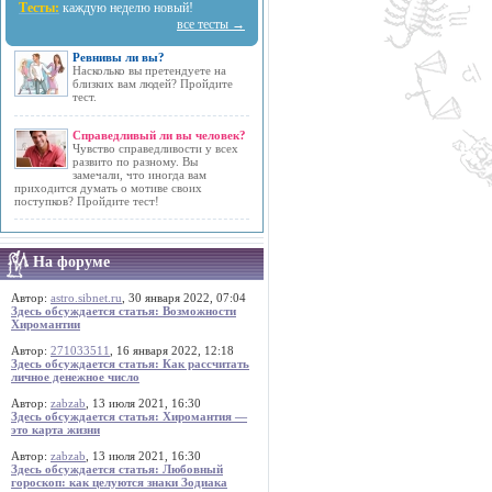
Тесты:
каждую неделю новый!
все тесты →
Ревнивы ли вы?
Насколько вы претендуете на
близких вам людей? Пройдите
тест.
Справедливый ли вы человек?
Чувство справедливости у всех
развито по разному. Вы
замечали, что иногда вам
приходится думать о мотиве своих
поступков? Пройдите тест!
На форуме
Автор:
astro.sibnet.ru
, 30 января 2022, 07:04
Здесь обсуждается статья: Возможности
Хиромантии
Автор:
271033511
, 16 января 2022, 12:18
Здесь обсуждается статья: Как рассчитать
личное денежное число
Автор:
zabzab
, 13 июля 2021, 16:30
Здесь обсуждается статья: Хиромантия —
это карта жизни
Автор:
zabzab
, 13 июля 2021, 16:30
Здесь обсуждается статья: Любовный
гороскоп: как целуются знаки Зодиака