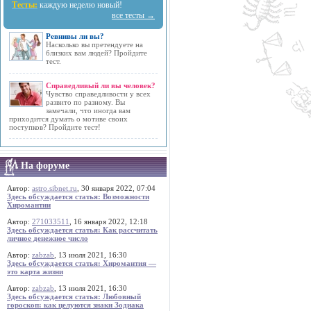
Тесты:
каждую неделю новый!
все тесты →
Ревнивы ли вы?
Насколько вы претендуете на
близких вам людей? Пройдите
тест.
Справедливый ли вы человек?
Чувство справедливости у всех
развито по разному. Вы
замечали, что иногда вам
приходится думать о мотиве своих
поступков? Пройдите тест!
На форуме
Автор:
astro.sibnet.ru
, 30 января 2022, 07:04
Здесь обсуждается статья: Возможности
Хиромантии
Автор:
271033511
, 16 января 2022, 12:18
Здесь обсуждается статья: Как рассчитать
личное денежное число
Автор:
zabzab
, 13 июля 2021, 16:30
Здесь обсуждается статья: Хиромантия —
это карта жизни
Автор:
zabzab
, 13 июля 2021, 16:30
Здесь обсуждается статья: Любовный
гороскоп: как целуются знаки Зодиака