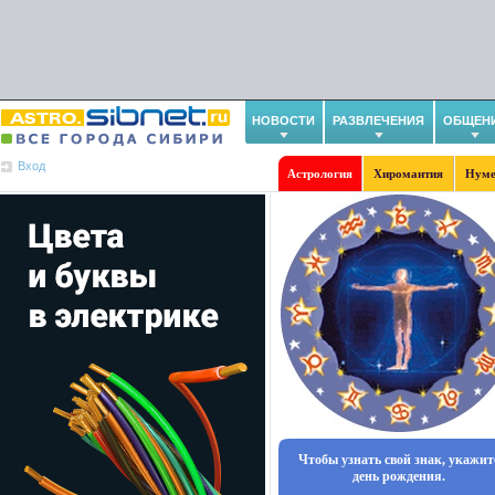
НОВОСТИ
РАЗВЛЕЧЕНИЯ
ОБЩЕН
Вход
Астрология
Хиромантия
Нуме
Чтобы узнать свой знак, укажит
день рождения.