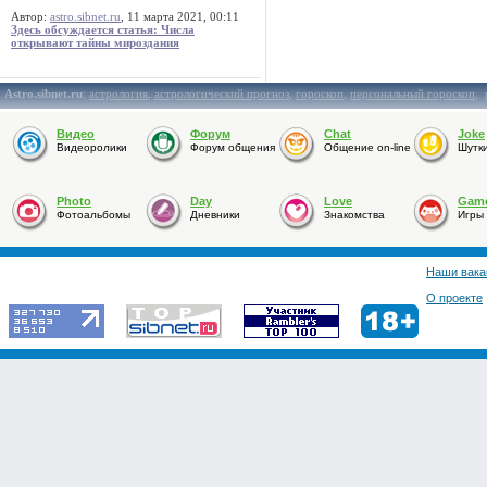
Автор:
astro.sibnet.ru
, 11 марта 2021, 00:11
Здесь обсуждается статья: Числа
открывают тайны мироздания
Astro.sibnet.ru
:
астрология
,
астрологический прогноз
,
гороскоп
,
персональный гороскоп
,
Видео
Форум
Chat
Joke
Видеоролики
Форум общения
Общение on-line
Шутк
Photo
Day
Love
Gam
Фотоальбомы
Дневники
Знакомства
Игры
Наши вака
О проекте