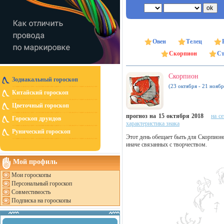
Овен
Телец
Скорпион
Ст
Скорпион
Зодиакальный гороскоп
(23 октября - 21 ноябр
Китайский гороскоп
Цветочный гороскоп
прогноз на 15 октября 2018
на с
Гороскоп друидов
характеристика знака
Рунический гороскоп
Этот день обещает быть для Скорпион
иначе связанных с творчеством.
Мой профиль
Мои гороскопы
Персональный гороскоп
Совместимость
Подписка на гороскопы