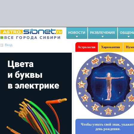
НОВОСТИ
РАЗВЛЕЧЕНИЯ
ОБЩЕН
Вход
Астрология
Хиромантия
Нуме
Чтобы узнать свой знак, укажит
день рождения.