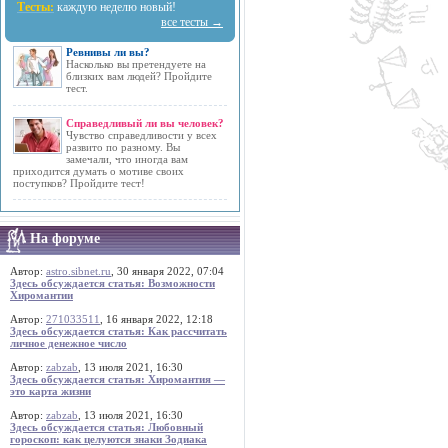
Тесты:
каждую неделю новый!
все тесты →
Ревнивы ли вы?
Насколько вы претендуете на
близких вам людей? Пройдите
тест.
Справедливый ли вы человек?
Чувство справедливости у всех
развито по разному. Вы
замечали, что иногда вам
приходится думать о мотиве своих
поступков? Пройдите тест!
На форуме
Автор:
astro.sibnet.ru
, 30 января 2022, 07:04
Здесь обсуждается статья: Возможности
Хиромантии
Автор:
271033511
, 16 января 2022, 12:18
Здесь обсуждается статья: Как рассчитать
личное денежное число
Автор:
zabzab
, 13 июля 2021, 16:30
Здесь обсуждается статья: Хиромантия —
это карта жизни
Автор:
zabzab
, 13 июля 2021, 16:30
Здесь обсуждается статья: Любовный
гороскоп: как целуются знаки Зодиака