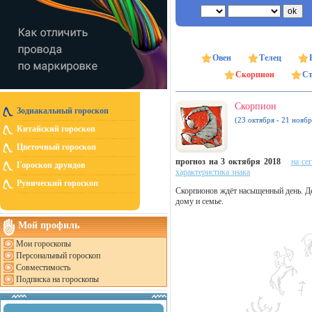
Овен
Телец
Скорпион
Ст
Скорпион
Зодиакальный гороскоп
(23 октября - 21 ноябр
Китайский гороскоп
Цветочный гороскоп
прогноз на 3 октября 2018
на се
Гороскоп друидов
характеристика знака
Рунический гороскоп
Скорпионов ждёт насыщенный день. Дел
дому и семье.
Мой профиль
Мои гороскопы
Персональный гороскоп
Совместимость
Подписка на гороскопы