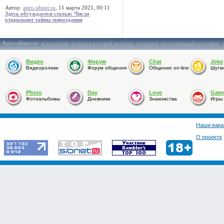
Автор:
astro.sibnet.ru
, 11 марта 2021, 00:11
Здесь обсуждается статья: Числа
открывают тайны мироздания
Astro.sibnet.ru
:
астрология
,
астрологический прогноз
,
гороскоп
,
персональный гороскоп
,
Видео
Форум
Chat
Joke
Видеоролики
Форум общения
Общение on-line
Шутк
Photo
Day
Love
Gam
Фотоальбомы
Дневники
Знакомства
Игры
Наши вака
О проекте