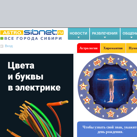
НОВОСТИ
РАЗВЛЕЧЕНИЯ
ОБЩЕН
Вход
Астрология
Хиромантия
Нуме
Чтобы узнать свой знак, укажит
день рождения.