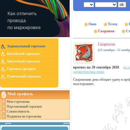
Овен
Телец
Скорпион
Ст
Скорпион
Зодиакальный гороскоп
(23 октября - 21 ноябр
Китайский гороскоп
Цветочный гороскоп
прогноз на 20 сентября 2018
на с
Гороскоп друидов
характеристика знака
Рунический гороскоп
Скорпионам день обещает удачу в про
поосторожнее.
Мой профиль
Мои гороскопы
Персональный гороскоп
Совместимость
Подписка на гороскопы