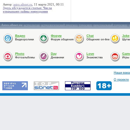
Автор:
astro.sibnet.ru
, 11 марта 2021, 00:11
Здесь обсуждается статья: Числа
открывают тайны мироздания
Astro.sibnet.ru
:
астрология
,
астрологический прогноз
,
гороскоп
,
персональный гороскоп
,
Видео
Форум
Chat
Joke
Видеоролики
Форум общения
Общение on-line
Шутк
Photo
Day
Love
Gam
Фотоальбомы
Дневники
Знакомства
Игры
Наши вака
О проекте