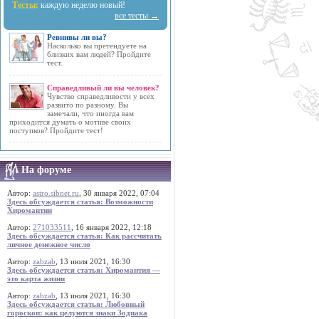
Тесты:
каждую неделю новый!
все тесты →
Ревнивы ли вы?
Насколько вы претендуете на
близких вам людей? Пройдите
тест.
Справедливый ли вы человек?
Чувство справедливости у всех
развито по разному. Вы
замечали, что иногда вам
приходится думать о мотиве своих
поступков? Пройдите тест!
На форуме
Автор:
astro.sibnet.ru
, 30 января 2022, 07:04
Здесь обсуждается статья: Возможности
Хиромантии
Автор:
271033511
, 16 января 2022, 12:18
Здесь обсуждается статья: Как рассчитать
личное денежное число
Автор:
zabzab
, 13 июля 2021, 16:30
Здесь обсуждается статья: Хиромантия —
это карта жизни
Автор:
zabzab
, 13 июля 2021, 16:30
Здесь обсуждается статья: Любовный
гороскоп: как целуются знаки Зодиака