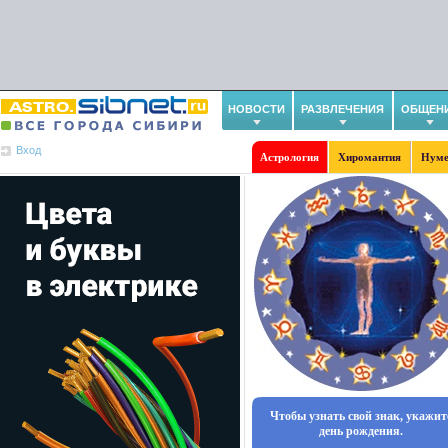
НОВОСТИ
РАЗВЛЕЧЕНИЯ
ОБЩЕН
Вход
Астрология
Хиромантия
Нуме
Чтобы узнать свой знак, укажит
день рождения.