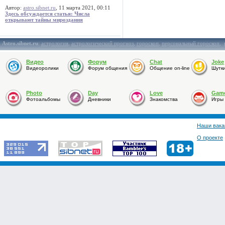
Автор:
astro.sibnet.ru
, 11 марта 2021, 00:11
Здесь обсуждается статья: Числа
открывают тайны мироздания
Astro.sibnet.ru
:
астрология
,
астрологический прогноз
,
гороскоп
,
персональный гороскоп
,
Видео
Форум
Chat
Joke
Видеоролики
Форум общения
Общение on-line
Шутк
Photo
Day
Love
Gam
Фотоальбомы
Дневники
Знакомства
Игры
Наши вака
О проекте