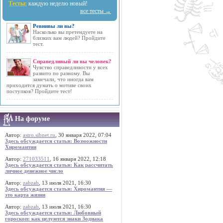
Тесты:
каждую неделю новый!
все тесты →
Ревнивы ли вы?
Насколько вы претендуете на
близких вам людей? Пройдите
тест.
Справедливый ли вы человек?
Чувство справедливости у всех
развито по разному. Вы
замечали, что иногда вам
приходится думать о мотиве своих
поступков? Пройдите тест!
На форуме
Автор:
astro.sibnet.ru
, 30 января 2022, 07:04
Здесь обсуждается статья: Возможности
Хиромантии
Автор:
271033511
, 16 января 2022, 12:18
Здесь обсуждается статья: Как рассчитать
личное денежное число
Автор:
zabzab
, 13 июля 2021, 16:30
Здесь обсуждается статья: Хиромантия —
это карта жизни
Автор:
zabzab
, 13 июля 2021, 16:30
Здесь обсуждается статья: Любовный
гороскоп: как целуются знаки Зодиака