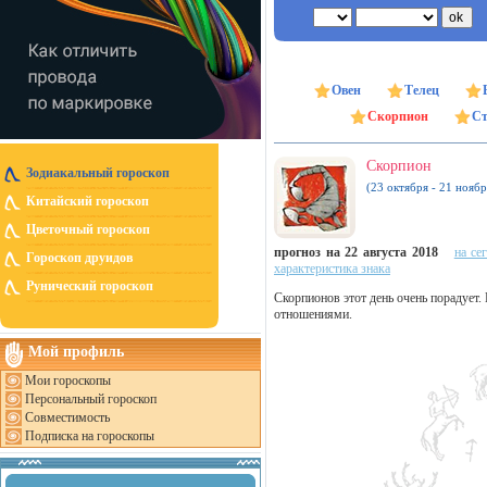
Овен
Телец
Скорпион
Ст
Скорпион
Зодиакальный гороскоп
(23 октября - 21 ноябр
Китайский гороскоп
Цветочный гороскоп
прогноз на 22 августа 2018
на се
Гороскоп друидов
характеристика знака
Рунический гороскоп
Скорпионов этот день очень порадует.
отношениями.
Мой профиль
Мои гороскопы
Персональный гороскоп
Совместимость
Подписка на гороскопы