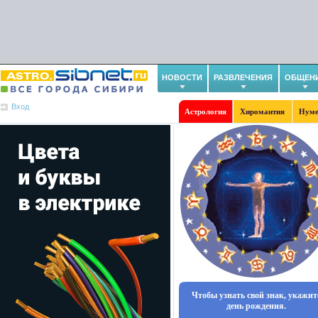
НОВОСТИ
РАЗВЛЕЧЕНИЯ
ОБЩЕН
Вход
Астрология
Хиромантия
Нуме
Чтобы узнать свой знак, укажит
день рождения.