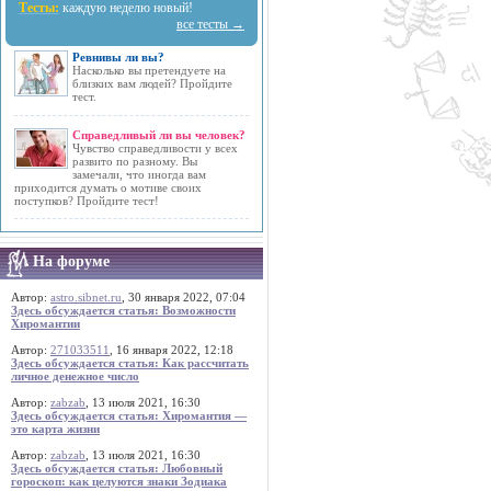
Тесты:
каждую неделю новый!
все тесты →
Ревнивы ли вы?
Насколько вы претендуете на
близких вам людей? Пройдите
тест.
Справедливый ли вы человек?
Чувство справедливости у всех
развито по разному. Вы
замечали, что иногда вам
приходится думать о мотиве своих
поступков? Пройдите тест!
На форуме
Автор:
astro.sibnet.ru
, 30 января 2022, 07:04
Здесь обсуждается статья: Возможности
Хиромантии
Автор:
271033511
, 16 января 2022, 12:18
Здесь обсуждается статья: Как рассчитать
личное денежное число
Автор:
zabzab
, 13 июля 2021, 16:30
Здесь обсуждается статья: Хиромантия —
это карта жизни
Автор:
zabzab
, 13 июля 2021, 16:30
Здесь обсуждается статья: Любовный
гороскоп: как целуются знаки Зодиака