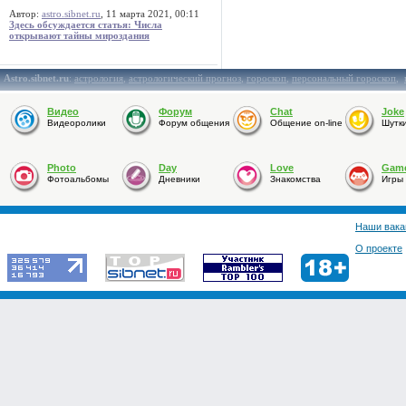
Автор:
astro.sibnet.ru
, 11 марта 2021, 00:11
Здесь обсуждается статья: Числа
открывают тайны мироздания
Astro.sibnet.ru
:
астрология
,
астрологический прогноз
,
гороскоп
,
персональный гороскоп
,
Видео
Форум
Chat
Joke
Видеоролики
Форум общения
Общение on-line
Шутк
Photo
Day
Love
Gam
Фотоальбомы
Дневники
Знакомства
Игры
Наши вака
О проекте