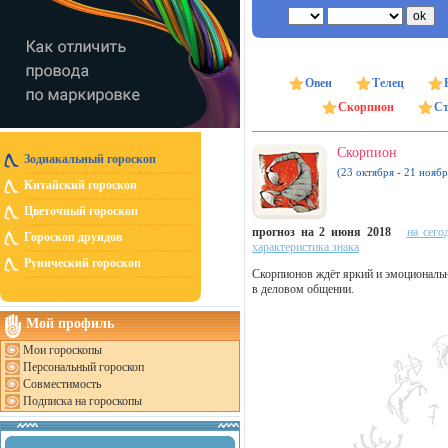
Овен
Телец
Скорпион
Ст
Скорпион
Зодиакальный гороскоп
(23 октября - 21 ноябр
Китайский гороскоп
Цветочный гороскоп
прогноз на 2 июня 2018
на сего
Гороскоп друидов
характеристика знака
Рунический гороскоп
Скорпионов ждёт яркий и эмоциональны
в деловом общении.
Мой профиль
Мои гороскопы
Персональный гороскоп
Совместимость
Подписка на гороскопы