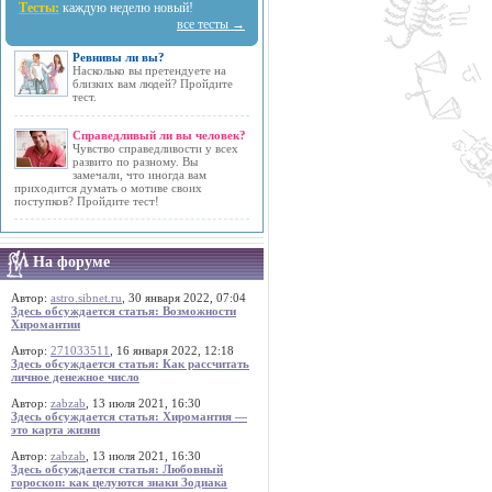
Тесты:
каждую неделю новый!
все тесты →
Ревнивы ли вы?
Насколько вы претендуете на
близких вам людей? Пройдите
тест.
Справедливый ли вы человек?
Чувство справедливости у всех
развито по разному. Вы
замечали, что иногда вам
приходится думать о мотиве своих
поступков? Пройдите тест!
На форуме
Автор:
astro.sibnet.ru
, 30 января 2022, 07:04
Здесь обсуждается статья: Возможности
Хиромантии
Автор:
271033511
, 16 января 2022, 12:18
Здесь обсуждается статья: Как рассчитать
личное денежное число
Автор:
zabzab
, 13 июля 2021, 16:30
Здесь обсуждается статья: Хиромантия —
это карта жизни
Автор:
zabzab
, 13 июля 2021, 16:30
Здесь обсуждается статья: Любовный
гороскоп: как целуются знаки Зодиака