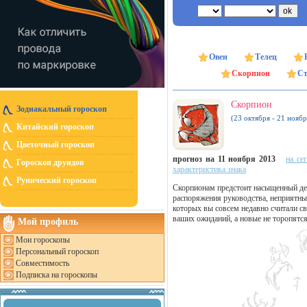
Овен
Телец
Скорпион
Ст
Скорпион
Зодиакальный гороскоп
(23 октября - 21 ноябр
Китайский гороскоп
Цветочный гороскоп
прогноз на 11 ноября 2013
на се
Гороскоп друидов
характеристика знака
Рунический гороскоп
Скорпионам предстоит насыщенный ден
распоряжения руководства, неприятны
которых вы совсем недавно считали 
ваших ожиданий, а новые не торопятся
Мой профиль
Мои гороскопы
Персональный гороскоп
Совместимость
Подписка на гороскопы