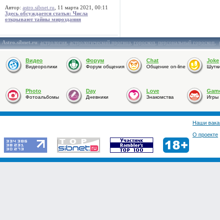
Автор:
astro.sibnet.ru
, 11 марта 2021, 00:11
Здесь обсуждается статья: Числа
открывают тайны мироздания
Astro.sibnet.ru
:
астрология
,
астрологический прогноз
,
гороскоп
,
персональный гороскоп
,
Видео
Форум
Chat
Joke
Видеоролики
Форум общения
Общение on-line
Шутк
Photo
Day
Love
Gam
Фотоальбомы
Дневники
Знакомства
Игры
Наши вака
О проекте