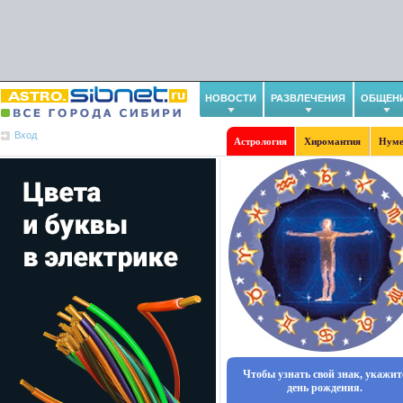
НОВОСТИ
РАЗВЛЕЧЕНИЯ
ОБЩЕН
Вход
Астрология
Хиромантия
Нуме
Чтобы узнать свой знак, укажит
день рождения.