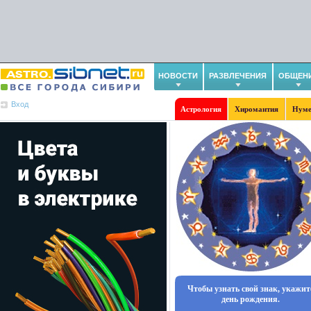
НОВОСТИ
РАЗВЛЕЧЕНИЯ
ОБЩЕН
Вход
Астрология
Хиромантия
Нуме
Чтобы узнать свой знак, укажит
день рождения.