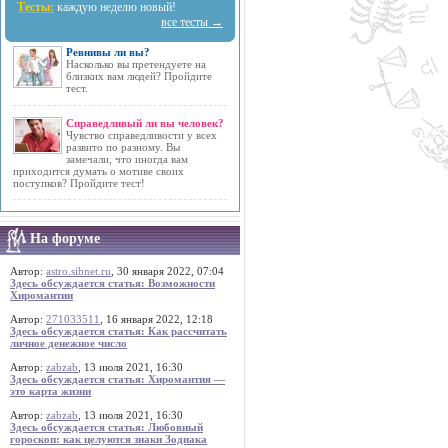
Тесты:
каждую неделю новый!
все тесты →
Ревнивы ли вы?
Насколько вы претендуете на
близких вам людей? Пройдите
тест.
Справедливый ли вы человек?
Чувство справедливости у всех
развито по разному. Вы
замечали, что иногда вам
приходится думать о мотиве своих
поступков? Пройдите тест!
На форуме
Автор:
astro.sibnet.ru
, 30 января 2022, 07:04
Здесь обсуждается статья: Возможности
Хиромантии
Автор:
271033511
, 16 января 2022, 12:18
Здесь обсуждается статья: Как рассчитать
личное денежное число
Автор:
zabzab
, 13 июля 2021, 16:30
Здесь обсуждается статья: Хиромантия —
это карта жизни
Автор:
zabzab
, 13 июля 2021, 16:30
Здесь обсуждается статья: Любовный
гороскоп: как целуются знаки Зодиака