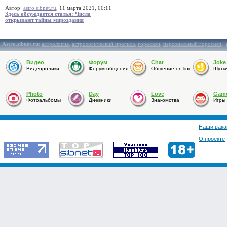
Автор:
astro.sibnet.ru
, 11 марта 2021, 00:11
Здесь обсуждается статья: Числа
открывают тайны мироздания
Astro.sibnet.ru
:
астрология
,
астрологический прогноз
,
гороскоп
,
персональный гороскоп
,
Видео
Форум
Chat
Joke
Видеоролики
Форум общения
Общение on-line
Шутк
Photo
Day
Love
Gam
Фотоальбомы
Дневники
Знакомства
Игры
Наши вака
О проекте