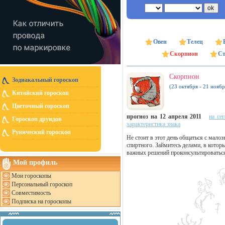
Овен
Телец
Скорпион
Ст
Скорпион
Зодиакальный гороскоп
(23 октября - 21 ноябр
Китайский гороскоп
Цветочный гороскоп
прогноз на 12 апреля 2011
на се
Гороскоп друидов
характеристика знака
Рунический гороскоп
Не стоит в этот день общаться с мал
спиртного. Займитесь делами, в котор
важных решений проконсультироваться
Мой профиль
Мои гороскопы
Персональный гороскоп
Совместимость
Подписка на гороскопы