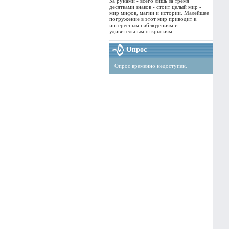
За рунами - всего лишь за тремя
десятками знаков - стоит целый мир -
мир мифов, магии и истории. Малейшее
погружение в этот мир приводит к
интересным наблюдениям и
удивительным открытиям.
Опрос
Опрос временно недоступен.