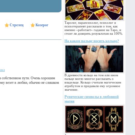
Таролог, парапсихолог, психолог и
Стрелец
Козерог
психотерапевт рассказали о том, как
именно «работает» гадание на Таро, и
стоит ли доверять результатам на 100%.
На каком пальце носить кольцо?
ака
В древности кольцо на том или ином
 на собственном пути. Очень хорошим
пальце могло многое рассказать о
кому везет в любви, обычно не слишком
владельце. Кольцо считали магическим
атрибутом и придавали ему огромное
значение.
Рунические символы в любовной
магии