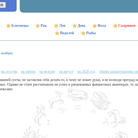
Близнецы
Рак
Лев
Дева
Весы
Скорпион
Водолей
Рыбы
1 ноября)
на сегодня
на завтра
на неделю
на август
на 2026 год
общая характеристика зн
лишней суеты, не заставляя себя делать то, к чему не лежит душа, и не возводя преград
ых. Однако не стоит рассчитывать на успех в рискованных финансовых авантюрах: те, 
деньгами.