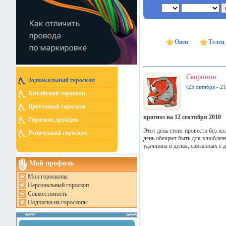
Овен
Телец
Скорпион
Зодиакальный гороскоп
(23 октября - 2
Китайский гороскоп
Цветочный гороскоп
прогноз на 12 сентября 2010
Гороскоп друидов
Этот день стоит провести без из
Рунический гороскоп
день обещает быть для влюбленн
удачливы в делах, связанных с 
Мой профиль
Мои гороскопы
Персональный гороскоп
Совместимость
Подписка на гороскопы