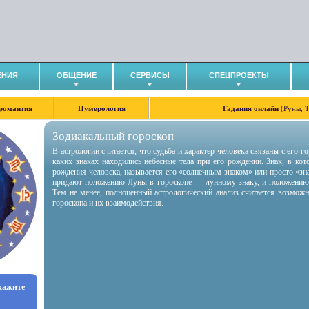
ЕНИЯ
ОБЩЕНИЕ
СЕРВИСЫ
СПЕЦПРОЕКТЫ
романтия
Нумерология
Гадания онлайн
(Руны, 
Зодиакальный гороскоп
В астрологии считается, что судьба и характер человека связаны с его 
каких знаках находились небесные тела при его рождении. Знак, в ко
рождения человека, называется его «солнечным знаком» или просто «зн
придают положению Луны в гороскопе — лунному знаку, и положению
Тем не менее, полноценный астрологический анализ считается возмож
гороскопа и их взаимодействия.
укажите