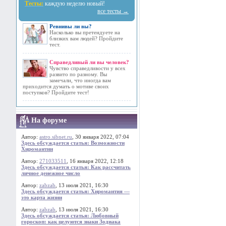
Тесты:
каждую неделю новый!
все тесты →
Ревнивы ли вы?
Насколько вы претендуете на
близких вам людей? Пройдите
тест.
Справедливый ли вы человек?
Чувство справедливости у всех
развито по разному. Вы
замечали, что иногда вам
приходится думать о мотиве своих
поступков? Пройдите тест!
На форуме
Автор:
astro.sibnet.ru
, 30 января 2022, 07:04
Здесь обсуждается статья: Возможности
Хиромантии
Автор:
271033511
, 16 января 2022, 12:18
Здесь обсуждается статья: Как рассчитать
личное денежное число
Автор:
zabzab
, 13 июля 2021, 16:30
Здесь обсуждается статья: Хиромантия —
это карта жизни
Автор:
zabzab
, 13 июля 2021, 16:30
Здесь обсуждается статья: Любовный
гороскоп: как целуются знаки Зодиака