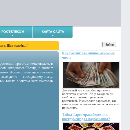
РОСТЕЛЕКОМ
КАРТА САЙТА
Таро, Шар судьбы…)
Как рассчитать личное денежное
число
гороскопом, при этом немаловажно, в
тором находилось Солнце, в момент
аком». Астрологи большое значение
 асцендента — восходящему знаку.
ным только с учётом всех факторов
Денежный код способен привлечь
богатство и успех. Но у каждого он
свой, и его нужно правильно
рассчитать. Нумеролог рассказала, как
узнать личное денежное число и как его
применять.
Тайна Таро: мракобесие или
инструмент для подсознания?