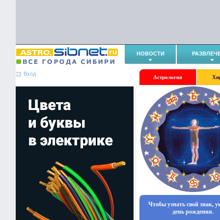
НОВОСТИ
РАЗВЛЕЧ
Вход
Астрология
Хи
Чтобы узнать свой знак, 
день рождения.