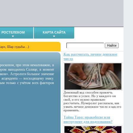
РОСТЕЛЕКОМ
КАРТА САЙТА
Таро, Шар судьбы…)
Как рассчитать личное денежное
число
гороскопом, при этом немаловажно, в
тором находилось Солнце, в момент
аком». Астрологи большое значение
 асцендента — восходящему знаку.
ным только с учётом всех факторов
Денежный код способен привлечь
богатство и успех. Но у каждого он
свой, и его нужно правильно
рассчитать. Нумеролог рассказала, как
узнать личное денежное число и как его
применять.
Тайна Таро: мракобесие или
инструмент для подсознания?