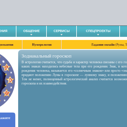
ЕНИЯ
ОБЩЕНИЕ
СЕРВИСЫ
СПЕЦПРОЕКТЫ
романтия
Нумерология
Гадания онлайн
(Руны, 
Зодиакальный гороскоп
В астрологии считается, что судьба и характер человека связаны с его 
каких знаках находились небесные тела при его рождении. Знак, в ко
рождения человека, называется его «солнечным знаком» или просто «зн
придают положению Луны в гороскопе — лунному знаку, и положению
Тем не менее, полноценный астрологический анализ считается возмож
гороскопа и их взаимодействия.
укажите