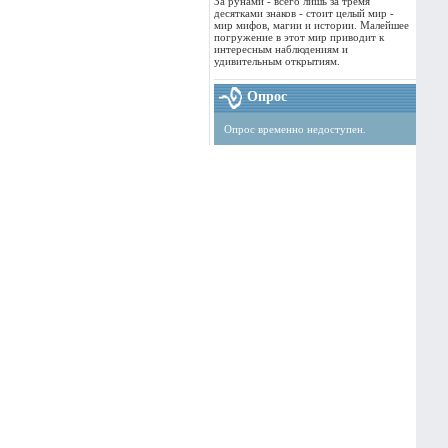
За рунами - всего лишь за тремя
десятками знаков - стоит целый мир -
мир мифов, магии и истории. Малейшее
погружение в этот мир приводит к
интересным наблюдениям и
удивительным открытиям.
Опрос
Опрос временно недоступен.