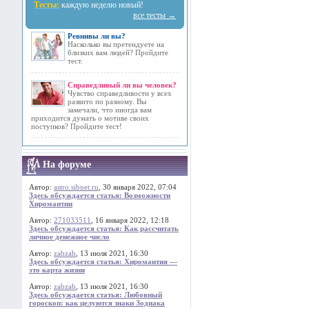
Тесты:
каждую неделю новый!
все тесты →
Ревнивы ли вы?
Насколько вы претендуете на
близких вам людей? Пройдите
тест.
Справедливый ли вы человек?
Чувство справедливости у всех
развито по разному. Вы
замечали, что иногда вам
приходится думать о мотиве своих
поступков? Пройдите тест!
На форуме
Автор:
astro.sibnet.ru
, 30 января 2022, 07:04
Здесь обсуждается статья: Возможности
Хиромантии
Автор:
271033511
, 16 января 2022, 12:18
Здесь обсуждается статья: Как рассчитать
личное денежное число
Автор:
zabzab
, 13 июля 2021, 16:30
Здесь обсуждается статья: Хиромантия —
это карта жизни
Автор:
zabzab
, 13 июля 2021, 16:30
Здесь обсуждается статья: Любовный
гороскоп: как целуются знаки Зодиака