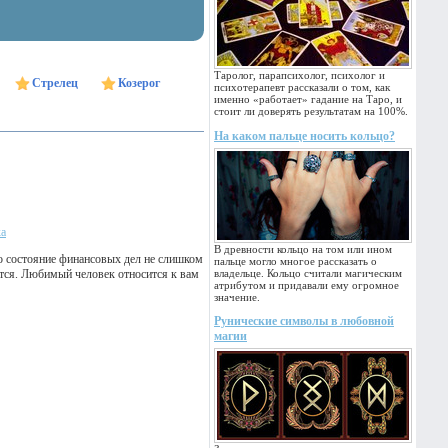
Таролог, парапсихолог, психолог и
Стрелец
Козерог
психотерапевт рассказали о том, как
именно «работает» гадание на Таро, и
стоит ли доверять результатам на 100%.
На каком пальце носить кольцо?
ка
В древности кольцо на том или ином
 состояние финансовых дел не слишком
пальце могло многое рассказать о
стся. Любимый человек относится к вам
владельце. Кольцо считали магическим
атрибутом и придавали ему огромное
значение.
Рунические символы в любовной
магии