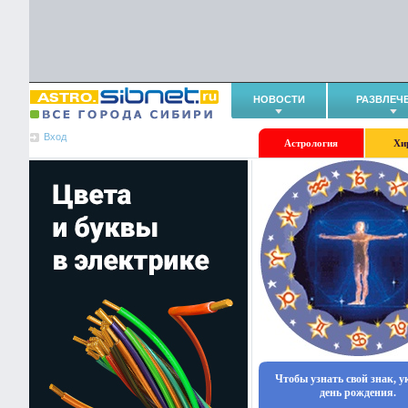
НОВОСТИ
РАЗВЛЕЧ
Вход
Астрология
Хи
Чтобы узнать свой знак, 
день рождения.