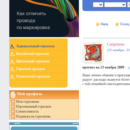
Овен
Телец
Скорпион
Зодиакальный гороскоп
(23 октября - 2
Китайский гороскоп
Цветочный гороскоп
прогноз на 23 ноября 2009
н
Гороскоп друидов
Ваше личное обаяние и присущ
Рунический гороскоп
радует: расходы окажутся более
с той спокойной снисходительно
Мой профиль
Мои гороскопы
Персональный гороскоп
Совместимость
Подписка на гороскопы