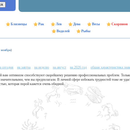
Близнецы
Рак
Лев
Дева
Весы
Скорпион
Водолей
Рыбы
1 ноября)
а сегодня
на завтра
на неделю
на август
на 2026 год
общая характеристика зна
ий вам оптимизм способствуют скорейшему решению профессиональных проблем. Только
 значительными, чем вы предполагали. В личной сфере избежать трудностей тоже не уда
стью, которая порой кажется очень обидной.