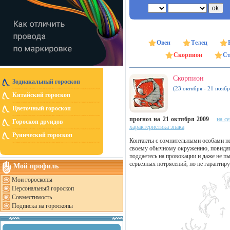
Овен
Телец
Скорпион
Ст
Скорпион
Зодиакальный гороскоп
(23 октября - 21 ноябр
Китайский гороскоп
Цветочный гороскоп
прогноз на 21 октября 2009
на с
Гороскоп друидов
характеристика знака
Рунический гороскоп
Контакты с сомнительными особами не
своему обычному окружению, повидать
поддаетесь на провокации и даже не п
серьезных потрясений, но не гарантир
Мой профиль
Мои гороскопы
Персональный гороскоп
Совместимость
Подписка на гороскопы