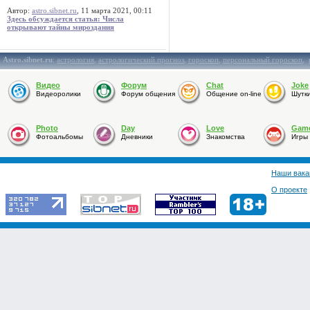
Автор:
astro.sibnet.ru
, 11 марта 2021, 00:11
Здесь обсуждается статья: Числа
открывают тайны мироздания
Astro.sibnet.ru
:
астрология
,
астрологический прогноз
,
гороскоп
,
персональный гороскоп
,
Видео
Форум
Chat
Joke
Видеоролики
Форум общения
Общение on-line
Шутк
Photo
Day
Love
Gam
Фотоальбомы
Дневники
Знакомства
Игры
Наши вака
О проекте