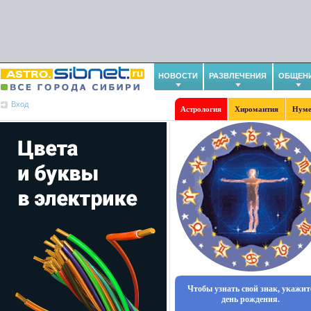
НОВОСТИ
РАЗВЛЕЧЕНИЯ
ОБЩЕН
Вход
Астрология
Хиромантия
Нуме
Чтобы узнать свой знак, укажит
день рождения.