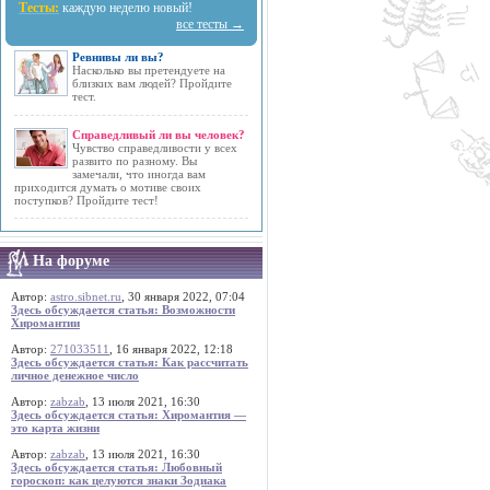
Тесты:
каждую неделю новый!
все тесты →
Ревнивы ли вы?
Насколько вы претендуете на
близких вам людей? Пройдите
тест.
Справедливый ли вы человек?
Чувство справедливости у всех
развито по разному. Вы
замечали, что иногда вам
приходится думать о мотиве своих
поступков? Пройдите тест!
На форуме
Автор:
astro.sibnet.ru
, 30 января 2022, 07:04
Здесь обсуждается статья: Возможности
Хиромантии
Автор:
271033511
, 16 января 2022, 12:18
Здесь обсуждается статья: Как рассчитать
личное денежное число
Автор:
zabzab
, 13 июля 2021, 16:30
Здесь обсуждается статья: Хиромантия —
это карта жизни
Автор:
zabzab
, 13 июля 2021, 16:30
Здесь обсуждается статья: Любовный
гороскоп: как целуются знаки Зодиака