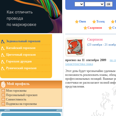
Овен
Телец
Скорпион
Ст
Скорпион
Зодиакальный гороскоп
(23 октября - 21 ноябр
Китайский гороскоп
Цветочный гороскоп
прогноз на 11 сентября 2009
на с
Гороскоп друидов
характеристика знака
Рунический гороскоп
Этот день будет чрезвычайно удачным 
возможность реализовать планы, обе
профессиональных позиций. Важные ре
советчики не располагают полной инфо
Мой профиль
представления.
Мои гороскопы
Персональный гороскоп
Совместимость
Подписка на гороскопы