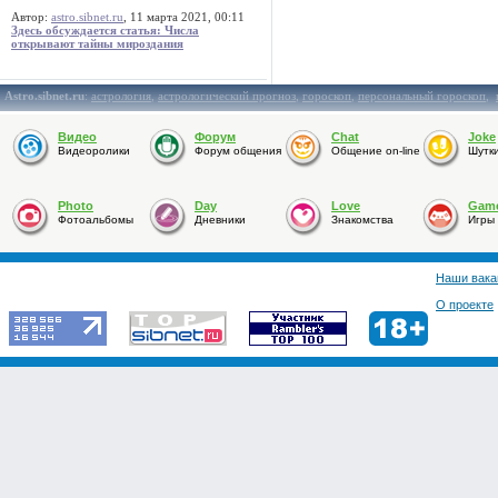
Автор:
astro.sibnet.ru
, 11 марта 2021, 00:11
Здесь обсуждается статья: Числа
открывают тайны мироздания
Astro.sibnet.ru
:
астрология
,
астрологический прогноз
,
гороскоп
,
персональный гороскоп
,
Видео
Форум
Chat
Joke
Видеоролики
Форум общения
Общение on-line
Шутк
Photo
Day
Love
Gam
Фотоальбомы
Дневники
Знакомства
Игры
Наши вака
О проекте