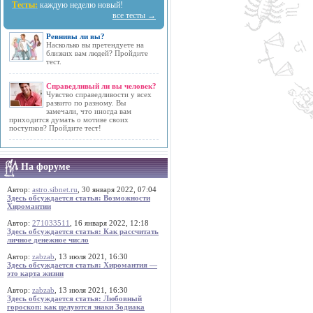
Тесты:
каждую неделю новый!
все тесты →
Ревнивы ли вы?
Насколько вы претендуете на
близких вам людей? Пройдите
тест.
Справедливый ли вы человек?
Чувство справедливости у всех
развито по разному. Вы
замечали, что иногда вам
приходится думать о мотиве своих
поступков? Пройдите тест!
На форуме
Автор:
astro.sibnet.ru
, 30 января 2022, 07:04
Здесь обсуждается статья: Возможности
Хиромантии
Автор:
271033511
, 16 января 2022, 12:18
Здесь обсуждается статья: Как рассчитать
личное денежное число
Автор:
zabzab
, 13 июля 2021, 16:30
Здесь обсуждается статья: Хиромантия —
это карта жизни
Автор:
zabzab
, 13 июля 2021, 16:30
Здесь обсуждается статья: Любовный
гороскоп: как целуются знаки Зодиака