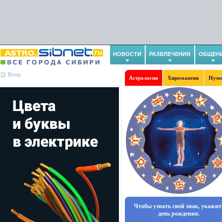
НОВОСТИ
РАЗВЛЕЧЕНИЯ
ОБЩЕН
Вход
Астрология
Хиромантия
Нуме
Чтобы узнать свой знак, укажит
день рождения.