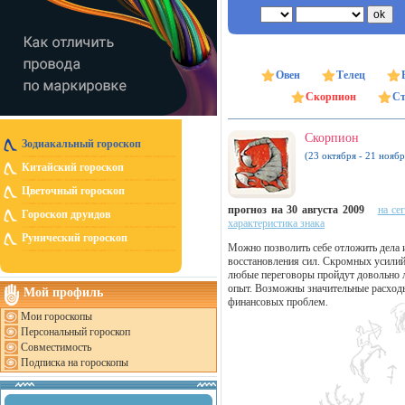
Овен
Телец
Скорпион
Ст
Скорпион
Зодиакальный гороскоп
(23 октября - 21 ноябр
Китайский гороскоп
Цветочный гороскоп
прогноз на 30 августа 2009
на се
Гороскоп друидов
характеристика знака
Рунический гороскоп
Можно позволить себе отложить дела 
восстановления сил. Скромных усилий
любые переговоры пройдут довольно ле
опыт. Возможны значительные расходы
Мой профиль
финансовых проблем.
Мои гороскопы
Персональный гороскоп
Совместимость
Подписка на гороскопы