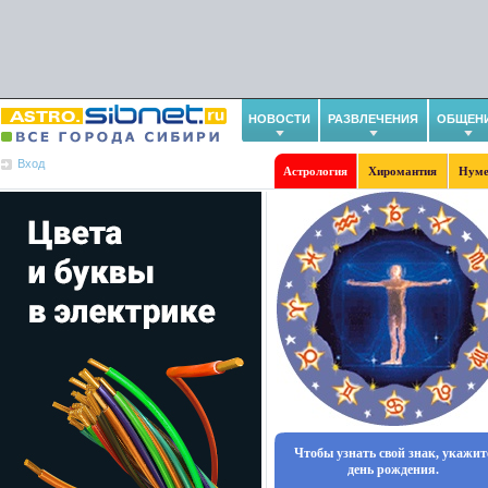
НОВОСТИ
РАЗВЛЕЧЕНИЯ
ОБЩЕН
Вход
Астрология
Хиромантия
Нуме
Чтобы узнать свой знак, укажит
день рождения.