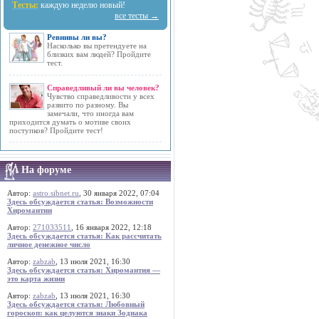
Тесты:
каждую неделю новый!
все тесты →
Ревнивы ли вы?
Насколько вы претендуете на
близких вам людей? Пройдите
тест.
Справедливый ли вы человек?
Чувство справедливости у всех
развито по разному. Вы
замечали, что иногда вам
приходится думать о мотиве своих
поступков? Пройдите тест!
На форуме
Автор:
astro.sibnet.ru
, 30 января 2022, 07:04
Здесь обсуждается статья: Возможности
Хиромантии
Автор:
271033511
, 16 января 2022, 12:18
Здесь обсуждается статья: Как рассчитать
личное денежное число
Автор:
zabzab
, 13 июля 2021, 16:30
Здесь обсуждается статья: Хиромантия —
это карта жизни
Автор:
zabzab
, 13 июля 2021, 16:30
Здесь обсуждается статья: Любовный
гороскоп: как целуются знаки Зодиака