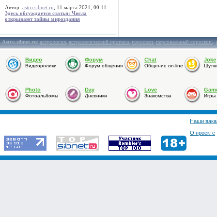
Автор:
astro.sibnet.ru
, 11 марта 2021, 00:11
Здесь обсуждается статья: Числа
открывают тайны мироздания
Astro.sibnet.ru
:
астрология
,
астрологический прогноз
,
гороскоп
,
персональный гороскоп
,
Видео
Форум
Chat
Joke
Видеоролики
Форум общения
Общение on-line
Шутк
Photo
Day
Love
Gam
Фотоальбомы
Дневники
Знакомства
Игры
Наши вака
О проекте