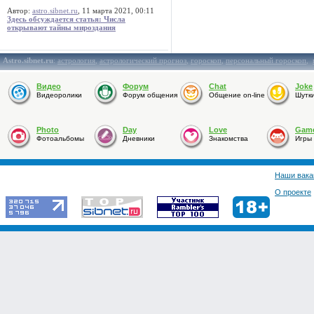
Автор:
astro.sibnet.ru
, 11 марта 2021, 00:11
Здесь обсуждается статья: Числа
открывают тайны мироздания
Astro.sibnet.ru
:
астрология
,
астрологический прогноз
,
гороскоп
,
персональный гороскоп
,
Видео
Форум
Chat
Joke
Видеоролики
Форум общения
Общение on-line
Шутк
Photo
Day
Love
Gam
Фотоальбомы
Дневники
Знакомства
Игры
Наши вака
О проекте