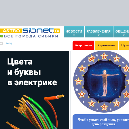
НОВОСТИ
РАЗВЛЕЧЕНИЯ
ОБЩЕН
Вход
Астрология
Хиромантия
Нуме
Чтобы узнать свой знак, укажит
день рождения.