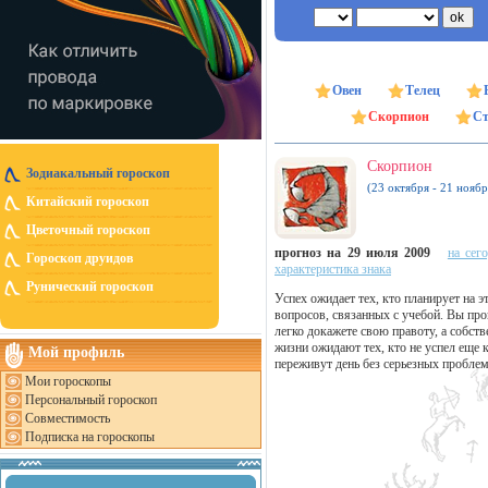
Овен
Телец
Скорпион
Ст
Скорпион
Зодиакальный гороскоп
(23 октября - 21 ноябр
Китайский гороскоп
Цветочный гороскоп
прогноз на 29 июля 2009
на сег
Гороскоп друидов
характеристика знака
Рунический гороскоп
Успех ожидает тех, кто планирует на э
вопросов, связанных с учебой. Вы про
легко докажете свою правоту, а собст
жизни ожидают тех, кто не успел еще 
Мой профиль
переживут день без серьезных проблем
Мои гороскопы
Персональный гороскоп
Совместимость
Подписка на гороскопы