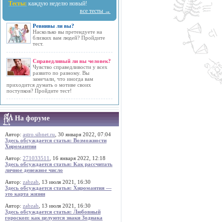
Тесты:
каждую неделю новый!
все тесты →
Ревнивы ли вы?
Насколько вы претендуете на
близких вам людей? Пройдите
тест.
Справедливый ли вы человек?
Чувство справедливости у всех
развито по разному. Вы
замечали, что иногда вам
приходится думать о мотиве своих
поступков? Пройдите тест!
На форуме
Автор:
astro.sibnet.ru
, 30 января 2022, 07:04
Здесь обсуждается статья: Возможности
Хиромантии
Автор:
271033511
, 16 января 2022, 12:18
Здесь обсуждается статья: Как рассчитать
личное денежное число
Автор:
zabzab
, 13 июля 2021, 16:30
Здесь обсуждается статья: Хиромантия —
это карта жизни
Автор:
zabzab
, 13 июля 2021, 16:30
Здесь обсуждается статья: Любовный
гороскоп: как целуются знаки Зодиака