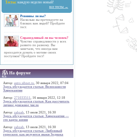
Тесты:
каждую неделю новый!
все тесты →
Ревнивы ли вы?
Насколько вы претендуете на
близких вам людей? Пройдите
тест.
Справедливый ли вы человек?
Чувство справедливости у всех
развито по разному. Вы
замечали, что иногда вам
приходится думать о мотиве своих
поступков? Пройдите тест!
На форуме
Автор:
astro.sibnet.ru
, 30 января 2022, 07:04
Здесь обсуждается статья: Возможности
Хиромантии
Автор:
271033511
, 16 января 2022, 12:18
Здесь обсуждается статья: Как рассчитать
личное денежное число
Автор:
zabzab
, 13 июля 2021, 16:30
Здесь обсуждается статья: Хиромантия —
это карта жизни
Автор:
zabzab
, 13 июля 2021, 16:30
Здесь обсуждается статья: Любовный
гороскоп: как целуются знаки Зодиака