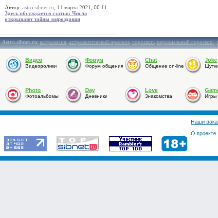
Автор:
astro.sibnet.ru
, 11 марта 2021, 00:11
Здесь обсуждается статья: Числа
открывают тайны мироздания
Astro.sibnet.ru
:
астрология
,
астрологический прогноз
,
гороскоп
,
персональный гороскоп
,
Видео
Форум
Chat
Joke
Видеоролики
Форум общения
Общение on-line
Шутк
Photo
Day
Love
Gam
Фотоальбомы
Дневники
Знакомства
Игры
Наши вака
О проекте