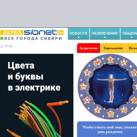
НОВОСТИ
РАЗВЛЕЧЕНИЯ
ОБЩЕН
Вход
Астрология
Хиромантия
Нуме
Чтобы узнать свой знак, укажит
день рождения.