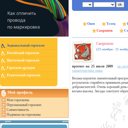
Овен
Телец
Скорпион
Ст
Скорпион
Зодиакальный гороскоп
(23 октября - 21 ноябр
Китайский гороскоп
Цветочный гороскоп
прогноз на 25 июля 2009
на сег
Гороскоп друидов
характеристика знака
Рунический гороскоп
Весьма вероятен значительный прогре
результатов старайтесь принимать реш
доброжелателей. Очень хороший день 
весьма высока. Звезды советуют обрат
Мой профиль
Мои гороскопы
Персональный гороскоп
Совместимость
Подписка на гороскопы