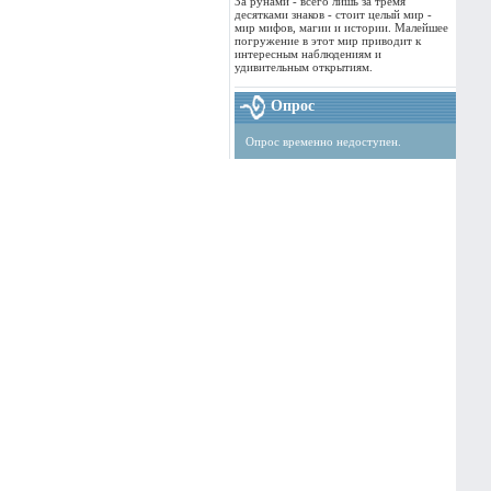
За рунами - всего лишь за тремя
десятками знаков - стоит целый мир -
мир мифов, магии и истории. Малейшее
погружение в этот мир приводит к
интересным наблюдениям и
удивительным открытиям.
Опрос
Опрос временно недоступен.