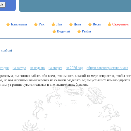
Близнецы
Рак
Лев
Дева
Весы
Скорпион
Водолей
Рыбы
1 ноября)
егодня
на завтра
на неделю
на август
на 2026 год
общая характеристика знака
рательна, вы готовы забыть обо всем, что им хоть в какой-то мере неприятно, чтобы пог
го, но вот любимый вами человек не склонен разделять ее; вы услышите немало упреков
я могут ранить чувствительных и впечатлительных близких.