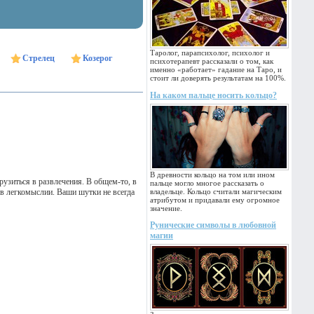
Таролог, парапсихолог, психолог и
Стрелец
Козерог
психотерапевт рассказали о том, как
именно «работает» гадание на Таро, и
стоит ли доверять результатам на 100%.
На каком пальце носить кольцо?
В древности кольцо на том или ином
рузиться в развлечения. В общем-то, в
пальце могло многое рассказать о
 в легкомыслии. Ваши шутки не всегда
владельце. Кольцо считали магическим
атрибутом и придавали ему огромное
значение.
Рунические символы в любовной
магии