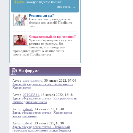
Тесты:
каждую неделю новый!
все тесты →
Ревнивы ли вы?
Насколько вы претендуете на
близких вам людей? Пройдите
тест.
Справедливый ли вы человек?
Чувство справедливости у всех
развито по разному. Вы
замечали, что иногда вам
приходится думать о мотиве своих
поступков? Пройдите тест!
На форуме
Автор:
astro.sibnet.ru
, 30 января 2022, 07:04
Здесь обсуждается статья: Возможности
Хиромантии
Автор:
271033511
, 16 января 2022, 12:18
Здесь обсуждается статья: Как рассчитать
личное денежное число
Автор:
zabzab
, 13 июля 2021, 16:30
Здесь обсуждается статья: Хиромантия —
это карта жизни
Автор:
zabzab
, 13 июля 2021, 16:30
Здесь обсуждается статья: Любовный
гороскоп: как целуются знаки Зодиака