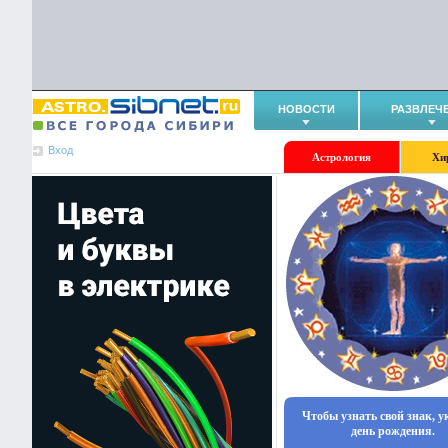
НОВОСТИ
РАЗВЛЕЧ
Вход
Астрология
Хи
Чтобы узнать свой знак, 
день рождения.