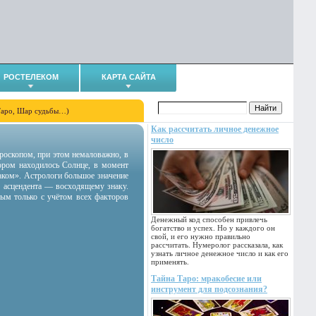
РОСТЕЛЕКОМ
КАРТА САЙТА
Таро, Шар судьбы…)
Как рассчитать личное денежное
число
гороскопом, при этом немаловажно, в
тором находилось Солнце, в момент
аком». Астрологи большое значение
 асцендента — восходящему знаку.
ным только с учётом всех факторов
Денежный код способен привлечь
богатство и успех. Но у каждого он
свой, и его нужно правильно
рассчитать. Нумеролог рассказала, как
узнать личное денежное число и как его
применять.
Тайна Таро: мракобесие или
инструмент для подсознания?