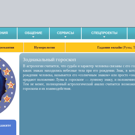
ЕНИЯ
ОБЩЕНИЕ
СЕРВИСЫ
СПЕЦПРОЕКТЫ
романтия
Нумерология
Гадания онлайн
(Руны, 
Зодиакальный гороскоп
В астрологии считается, что судьба и характер человека связаны с его 
каких знаках находились небесные тела при его рождении. Знак, в ко
рождения человека, называется его «солнечным знаком» или просто «зн
придают положению Луны в гороскопе — лунному знаку, и положению
Тем не менее, полноценный астрологический анализ считается возмож
гороскопа и их взаимодействия.
укажите