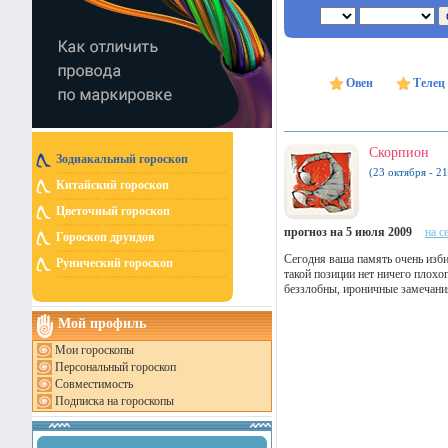
Овен
Телец
Скорпион
Зодиакальный гороскоп
(23 октября - 2
Китайский гороскоп
Цветочный гороскоп
прогноз на 5 июля 2009
на с
Гороскоп друидов
Сегодня ваша память очень изби
Рунический гороскоп
такой позиции нет ничего плохо
беззлобны, ироничные замечани
Мой профиль
Мои гороскопы
Персональный гороскоп
Совместимость
Подписка на гороскопы