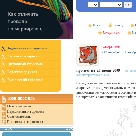
Овен
Телец
Скорпион
Ст
Скорпион
Зодиакальный гороскоп
(23 октября - 21 ноябр
Китайский гороскоп
Цветочный гороскоп
прогноз на 27 июня 2009
на сег
Гороскоп друидов
характеристика знака
Рунический гороскоп
Сегодня нежелательно тратить крупны
азартных игр следует отказаться. А в
знакомства, не исключены и романтич
не нарушать сложившихся традиций: от
Мой профиль
Мои гороскопы
Персональный гороскоп
Совместимость
Подписка на гороскопы