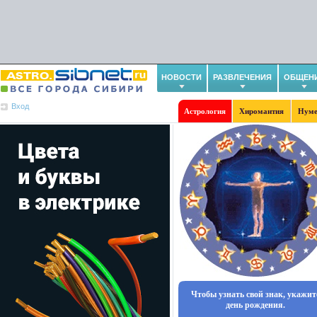
НОВОСТИ
РАЗВЛЕЧЕНИЯ
ОБЩЕН
Вход
Астрология
Хиромантия
Нуме
Чтобы узнать свой знак, укажит
день рождения.