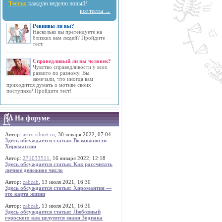
Тесты:
каждую неделю новый!
все тесты →
Ревнивы ли вы?
Насколько вы претендуете на
близких вам людей? Пройдите
тест.
Справедливый ли вы человек?
Чувство справедливости у всех
развито по разному. Вы
замечали, что иногда вам
приходится думать о мотиве своих
поступков? Пройдите тест!
На форуме
Автор:
astro.sibnet.ru
, 30 января 2022, 07:04
Здесь обсуждается статья: Возможности
Хиромантии
Автор:
271033511
, 16 января 2022, 12:18
Здесь обсуждается статья: Как рассчитать
личное денежное число
Автор:
zabzab
, 13 июля 2021, 16:30
Здесь обсуждается статья: Хиромантия —
это карта жизни
Автор:
zabzab
, 13 июля 2021, 16:30
Здесь обсуждается статья: Любовный
гороскоп: как целуются знаки Зодиака