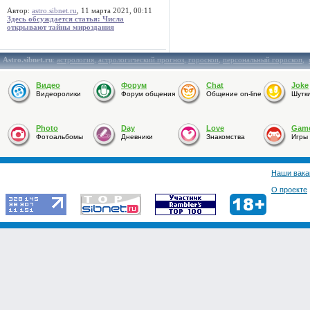
Автор:
astro.sibnet.ru
, 11 марта 2021, 00:11
Здесь обсуждается статья: Числа
открывают тайны мироздания
Astro.sibnet.ru
:
астрология
,
астрологический прогноз
,
гороскоп
,
персональный гороскоп
,
Видео
Форум
Chat
Joke
Видеоролики
Форум общения
Общение on-line
Шутк
Photo
Day
Love
Gam
Фотоальбомы
Дневники
Знакомства
Игры
Наши вака
О проекте