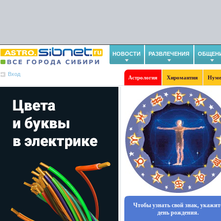
НОВОСТИ
РАЗВЛЕЧЕНИЯ
ОБЩЕН
Вход
Астрология
Хиромантия
Нуме
Чтобы узнать свой знак, укажит
день рождения.