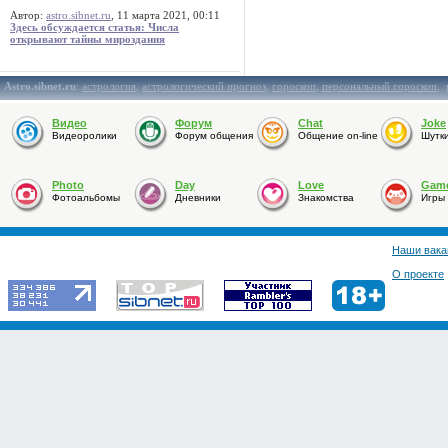
Автор:
astro.sibnet.ru
, 11 марта 2021, 00:11
Здесь обсуждается статья: Числа
открывают тайны мироздания
Astro.sibnet.ru
:
астрология
,
астрологический прогноз
,
гороскоп
,
персональный гороскоп
,
Видео
Форум
Chat
Joke
Видеоролики
Форум общения
Общение on-line
Шутк
Photo
Day
Love
Gam
Фотоальбомы
Дневники
Знакомства
Игры
Наши вака
О проекте