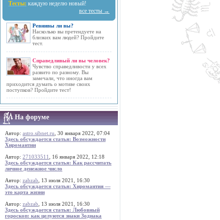
Тесты:
каждую неделю новый!
все тесты →
Ревнивы ли вы?
Насколько вы претендуете на
близких вам людей? Пройдите
тест.
Справедливый ли вы человек?
Чувство справедливости у всех
развито по разному. Вы
замечали, что иногда вам
приходится думать о мотиве своих
поступков? Пройдите тест!
На форуме
Автор:
astro.sibnet.ru
, 30 января 2022, 07:04
Здесь обсуждается статья: Возможности
Хиромантии
Автор:
271033511
, 16 января 2022, 12:18
Здесь обсуждается статья: Как рассчитать
личное денежное число
Автор:
zabzab
, 13 июля 2021, 16:30
Здесь обсуждается статья: Хиромантия —
это карта жизни
Автор:
zabzab
, 13 июля 2021, 16:30
Здесь обсуждается статья: Любовный
гороскоп: как целуются знаки Зодиака