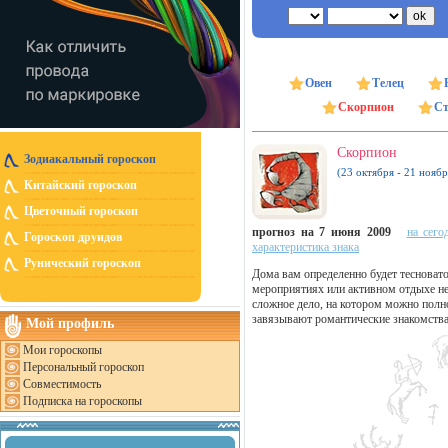
Овен
Телец
Скорпион
Ст
Скорпион
Зодиакальный гороскоп
(23 октября - 21 ноябр
Китайский гороскоп
Цветочный гороскоп
прогноз на 7 июня 2009
на сего
Гороскоп друидов
характеристика знака
Рунический гороскоп
Дома вам определенно будет тесновато
мероприятиях или активном отдыхе не
сложное дело, на котором можно полно
завязывают романтические знакомства
Мой профиль
Мои гороскопы
Персональный гороскоп
Совместимость
Подписка на гороскопы