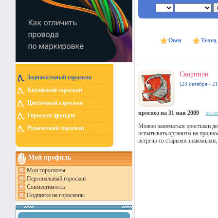
Овен
Телец
Скорпион
Зодиакальный гороскоп
(23 октября - 2
Китайский гороскоп
Цветочный гороскоп
прогноз на 31 мая 2009
на с
Гороскоп друидов
Можно заниматься простыми дел
Рунический гороскоп
испытывать организм на прочнос
встречи со старыми знакомыми
Мой профиль
Мои гороскопы
Персональный гороскоп
Совместимость
Подписка на гороскопы