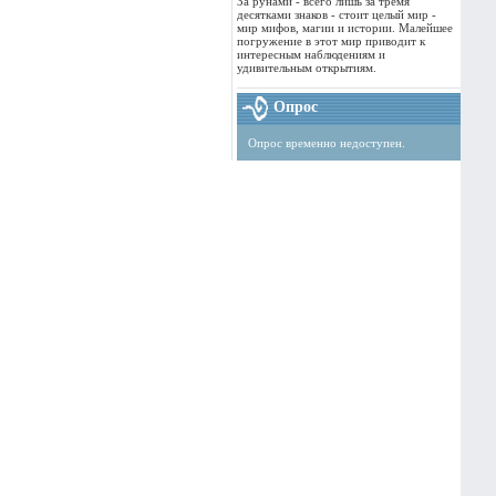
За рунами - всего лишь за тремя
десятками знаков - стоит целый мир -
мир мифов, магии и истории. Малейшее
погружение в этот мир приводит к
интересным наблюдениям и
удивительным открытиям.
Опрос
Опрос временно недоступен.