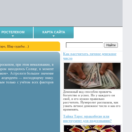
РОСТЕЛЕКОМ
КАРТА САЙТА
Таро, Шар судьбы…)
Как рассчитать личное денежное
число
гороскопом, при этом немаловажно, в
тором находилось Солнце, в момент
аком». Астрологи большое значение
 асцендента — восходящему знаку.
ным только с учётом всех факторов
Денежный код способен привлечь
богатство и успех. Но у каждого он
свой, и его нужно правильно
рассчитать. Нумеролог рассказала, как
узнать личное денежное число и как его
применять.
Тайна Таро: мракобесие или
инструмент для подсознания?