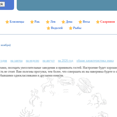
Близнецы
Рак
Лев
Дева
Весы
Скорпион
Водолей
Рыбы
1 ноября)
егодня
на завтра
на неделю
на август
на 2026 год
общая характеристика знака
ами, посещать увеселительные заведения и принимать гостей. Настроение будет хороши
ть не стоит. Вам полезны прогулки, тем более, что совершать их вы наверняка будете 
, бывшими одноклассниками и друзьями юности.