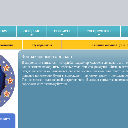
ЕНИЯ
ОБЩЕНИЕ
СЕРВИСЫ
СПЕЦПРОЕКТЫ
романтия
Нумерология
Гадания онлайн
(Руны, 
Зодиакальный гороскоп
В астрологии считается, что судьба и характер человека связаны с его 
каких знаках находились небесные тела при его рождении. Знак, в ко
рождения человека, называется его «солнечным знаком» или просто «зн
придают положению Луны в гороскопе — лунному знаку, и положению
Тем не менее, полноценный астрологический анализ считается возмож
гороскопа и их взаимодействия.
укажите