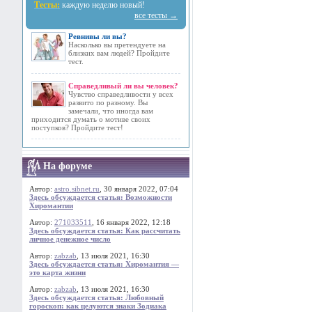
Тесты:
каждую неделю новый!
все тесты →
Ревнивы ли вы?
Насколько вы претендуете на
близких вам людей? Пройдите
тест.
Справедливый ли вы человек?
Чувство справедливости у всех
развито по разному. Вы
замечали, что иногда вам
приходится думать о мотиве своих
поступков? Пройдите тест!
На форуме
Автор:
astro.sibnet.ru
, 30 января 2022, 07:04
Здесь обсуждается статья: Возможности
Хиромантии
Автор:
271033511
, 16 января 2022, 12:18
Здесь обсуждается статья: Как рассчитать
личное денежное число
Автор:
zabzab
, 13 июля 2021, 16:30
Здесь обсуждается статья: Хиромантия —
это карта жизни
Автор:
zabzab
, 13 июля 2021, 16:30
Здесь обсуждается статья: Любовный
гороскоп: как целуются знаки Зодиака