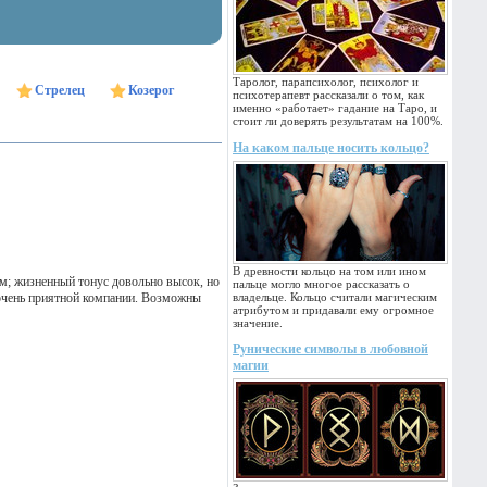
Таролог, парапсихолог, психолог и
Стрелец
Козерог
психотерапевт рассказали о том, как
именно «работает» гадание на Таро, и
стоит ли доверять результатам на 100%.
На каком пальце носить кольцо?
В древности кольцо на том или ином
м; жизненный тонус довольно высок, но
пальце могло многое рассказать о
в очень приятной компании. Возможны
владельце. Кольцо считали магическим
атрибутом и придавали ему огромное
значение.
Рунические символы в любовной
магии