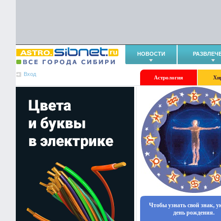
НОВОСТИ
РАЗВЛЕЧ
Вход
Астрология
Хи
Чтобы узнать свой знак, 
день рождения.