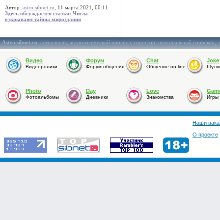
Автор:
astro.sibnet.ru
, 11 марта 2021, 00:11
Здесь обсуждается статья: Числа
открывают тайны мироздания
Astro.sibnet.ru
:
астрология
,
астрологический прогноз
,
гороскоп
,
персональный гороскоп
,
Видео
Форум
Chat
Joke
Видеоролики
Форум общения
Общение on-line
Шутк
Photo
Day
Love
Gam
Фотоальбомы
Дневники
Знакомства
Игры
Наши вака
О проекте