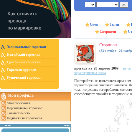
Овен
Телец
Скорпион
Ст
Скорпион
Зодиакальный гороскоп
(23 октября - 21 ноябр
Китайский гороскоп
Цветочный гороскоп
прогноз на 28 апреля 2009
на се
Гороскоп друидов
характеристика знака
Рунический гороскоп
Постарайтесь не испытывать организм 
удовлетворения спиртных напитков. Де
том, что решать все проблемы самост
способствуют спокойные творческие за
Мой профиль
Мои гороскопы
Персональный гороскоп
Совместимость
Подписка на гороскопы