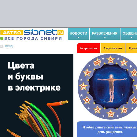
НОВОСТИ
РАЗВЛЕЧЕНИЯ
ОБЩЕН
Вход
Астрология
Хиромантия
Нуме
Чтобы узнать свой знак, укажит
день рождения.