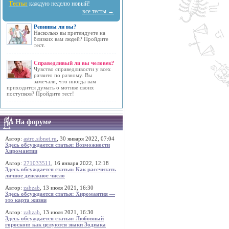
Тесты:
каждую неделю новый!
все тесты →
Ревнивы ли вы?
Насколько вы претендуете на
близких вам людей? Пройдите
тест.
Справедливый ли вы человек?
Чувство справедливости у всех
развито по разному. Вы
замечали, что иногда вам
приходится думать о мотиве своих
поступков? Пройдите тест!
На форуме
Автор:
astro.sibnet.ru
, 30 января 2022, 07:04
Здесь обсуждается статья: Возможности
Хиромантии
Автор:
271033511
, 16 января 2022, 12:18
Здесь обсуждается статья: Как рассчитать
личное денежное число
Автор:
zabzab
, 13 июля 2021, 16:30
Здесь обсуждается статья: Хиромантия —
это карта жизни
Автор:
zabzab
, 13 июля 2021, 16:30
Здесь обсуждается статья: Любовный
гороскоп: как целуются знаки Зодиака