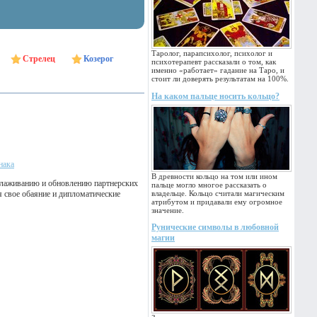
Таролог, парапсихолог, психолог и
Стрелец
Козерог
психотерапевт рассказали о том, как
именно «работает» гадание на Таро, и
стоит ли доверять результатам на 100%.
На каком пальце носить кольцо?
нака
В древности кольцо на том или ином
налаживанию и обновлению партнерских
пальце могло многое рассказать о
я свое обаяние и дипломатические
владельце. Кольцо считали магическим
атрибутом и придавали ему огромное
значение.
Рунические символы в любовной
магии