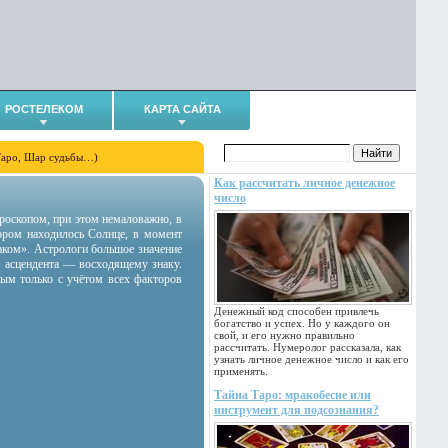
РОСТЕЛЕКОМ
КАРТА САЙТА
Таро, Шар судьбы…)
Как рассчитать личное денежное
число
гороскопом, при этом немаловажно, в
тором находилось Солнце, в момент
аком». Астрологи большое значение
 асцендента — восходящему знаку.
ным только с учётом всех факторов
Денежный код способен привлечь
богатство и успех. Но у каждого он
свой, и его нужно правильно
рассчитать. Нумеролог рассказала, как
узнать личное денежное число и как его
применять.
Тайна Таро: мракобесие или
инструмент для подсознания?