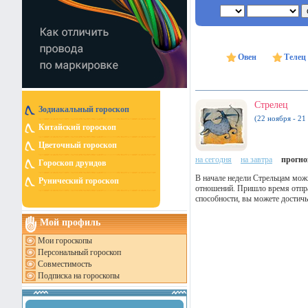
Овен
Телец
Стрелец
Зодиакальный гороскоп
(22 ноября - 21
Китайский гороскоп
Цветочный гороскоп
на сегодня
на завтра
прогноз
Гороскоп друидов
В начале недели Стрельцам можн
Рунический гороскоп
отношений. Пришло время отправ
способности, вы можете достичь
Мой профиль
Мои гороскопы
Персональный гороскоп
Совместимость
Подписка на гороскопы