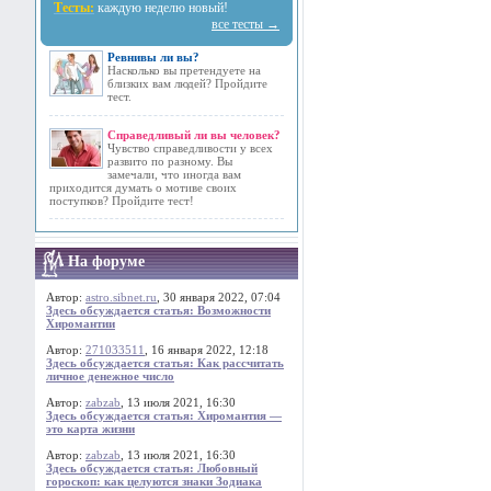
Тесты:
каждую неделю новый!
все тесты →
Ревнивы ли вы?
Насколько вы претендуете на
близких вам людей? Пройдите
тест.
Справедливый ли вы человек?
Чувство справедливости у всех
развито по разному. Вы
замечали, что иногда вам
приходится думать о мотиве своих
поступков? Пройдите тест!
На форуме
Автор:
astro.sibnet.ru
, 30 января 2022, 07:04
Здесь обсуждается статья: Возможности
Хиромантии
Автор:
271033511
, 16 января 2022, 12:18
Здесь обсуждается статья: Как рассчитать
личное денежное число
Автор:
zabzab
, 13 июля 2021, 16:30
Здесь обсуждается статья: Хиромантия —
это карта жизни
Автор:
zabzab
, 13 июля 2021, 16:30
Здесь обсуждается статья: Любовный
гороскоп: как целуются знаки Зодиака