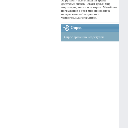
За рунами - всего лишь за тремя
десятками знаков - стоит целый мир -
мир мифов, магии и истории. Малейшее
погружение в этот мир приводит к
интересным наблюдениям и
удивительным открытиям.
Опрос
Опрос временно недоступен.