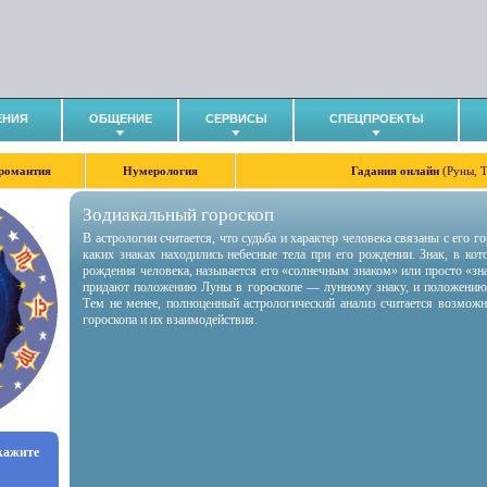
ЕНИЯ
ОБЩЕНИЕ
СЕРВИСЫ
СПЕЦПРОЕКТЫ
романтия
Нумерология
Гадания онлайн
(Руны, 
Зодиакальный гороскоп
В астрологии считается, что судьба и характер человека связаны с его 
каких знаках находились небесные тела при его рождении. Знак, в ко
рождения человека, называется его «солнечным знаком» или просто «зн
придают положению Луны в гороскопе — лунному знаку, и положению
Тем не менее, полноценный астрологический анализ считается возмож
гороскопа и их взаимодействия.
укажите