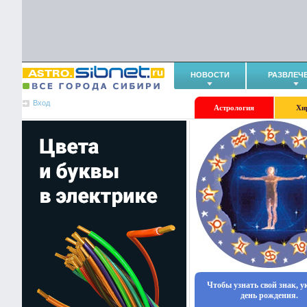
НОВОСТИ
РАЗВЛЕЧ
Вход
Астрология
Хи
Чтобы узнать свой знак, 
день рождения.