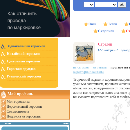
Овен
Телец
Скорпион
Ст
Стрелец
Зодиакальный гороскоп
(22 ноября - 21 декабр
Китайский гороскоп
Цветочный гороскоп
на сегодня
на завтра
прогноз на н
Гороскоп друидов
характеристика знака
Рунический гороскоп
Творческий подъем и хорошее настрое
удачным сочетанием, проявите активно
облик неясен, воздержитесь от откро
жизни вам откроется новое значение п
Мой профиль
вы сможете подготовить себя к любы
Мои гороскопы
Персональный гороскоп
Совместимость
Подписка на гороскопы