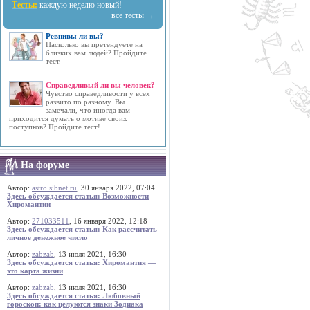
Тесты:
каждую неделю новый!
все тесты →
Ревнивы ли вы?
Насколько вы претендуете на
близких вам людей? Пройдите
тест.
Справедливый ли вы человек?
Чувство справедливости у всех
развито по разному. Вы
замечали, что иногда вам
приходится думать о мотиве своих
поступков? Пройдите тест!
На форуме
Автор:
astro.sibnet.ru
, 30 января 2022, 07:04
Здесь обсуждается статья: Возможности
Хиромантии
Автор:
271033511
, 16 января 2022, 12:18
Здесь обсуждается статья: Как рассчитать
личное денежное число
Автор:
zabzab
, 13 июля 2021, 16:30
Здесь обсуждается статья: Хиромантия —
это карта жизни
Автор:
zabzab
, 13 июля 2021, 16:30
Здесь обсуждается статья: Любовный
гороскоп: как целуются знаки Зодиака