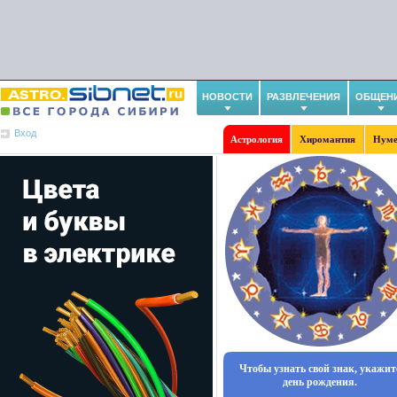
НОВОСТИ
РАЗВЛЕЧЕНИЯ
ОБЩЕН
Вход
Астрология
Хиромантия
Нуме
Чтобы узнать свой знак, укажит
день рождения.