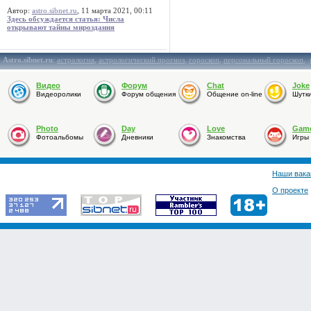
Автор:
astro.sibnet.ru
, 11 марта 2021, 00:11
Здесь обсуждается статья: Числа
открывают тайны мироздания
Astro.sibnet.ru
:
астрология
,
астрологический прогноз
,
гороскоп
,
персональный гороскоп
,
Видео
Форум
Chat
Joke
Видеоролики
Форум общения
Общение on-line
Шутк
Photo
Day
Love
Gam
Фотоальбомы
Дневники
Знакомства
Игры
Наши вака
О проекте