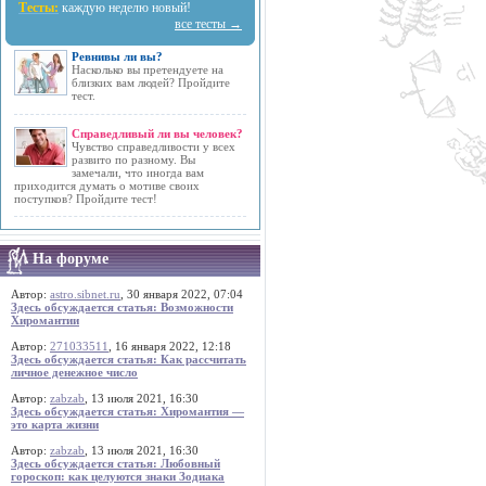
Тесты:
каждую неделю новый!
все тесты →
Ревнивы ли вы?
Насколько вы претендуете на
близких вам людей? Пройдите
тест.
Справедливый ли вы человек?
Чувство справедливости у всех
развито по разному. Вы
замечали, что иногда вам
приходится думать о мотиве своих
поступков? Пройдите тест!
На форуме
Автор:
astro.sibnet.ru
, 30 января 2022, 07:04
Здесь обсуждается статья: Возможности
Хиромантии
Автор:
271033511
, 16 января 2022, 12:18
Здесь обсуждается статья: Как рассчитать
личное денежное число
Автор:
zabzab
, 13 июля 2021, 16:30
Здесь обсуждается статья: Хиромантия —
это карта жизни
Автор:
zabzab
, 13 июля 2021, 16:30
Здесь обсуждается статья: Любовный
гороскоп: как целуются знаки Зодиака