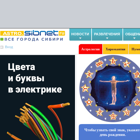
НОВОСТИ
РАЗВЛЕЧЕНИЯ
ОБЩЕН
Вход
Астрология
Хиромантия
Нуме
Чтобы узнать свой знак, укажит
день рождения.