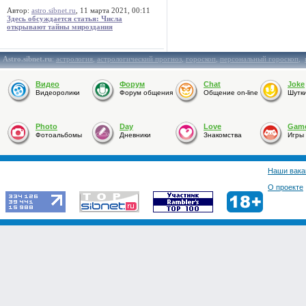
Автор:
astro.sibnet.ru
, 11 марта 2021, 00:11
Здесь обсуждается статья: Числа
открывают тайны мироздания
Astro.sibnet.ru
:
астрология
,
астрологический прогноз
,
гороскоп
,
персональный гороскоп
,
Видео
Форум
Chat
Joke
Видеоролики
Форум общения
Общение on-line
Шутк
Photo
Day
Love
Gam
Фотоальбомы
Дневники
Знакомства
Игры
Наши вака
О проекте