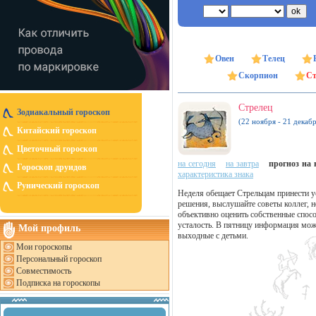
Овен
Телец
Скорпион
Ст
Стрелец
Зодиакальный гороскоп
(22 ноября - 21 декабр
Китайский гороскоп
Цветочный гороскоп
на сегодня
на завтра
прогноз на н
Гороскоп друидов
характеристика знака
Рунический гороскоп
Неделя обещает Стрельцам принести у
решения, выслушайте советы коллег, н
объективно оценить собственные спос
усталость. В пятницу информация може
Мой профиль
выходные с детьми.
Мои гороскопы
Персональный гороскоп
Совместимость
Подписка на гороскопы