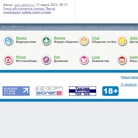
Автор:
astro.sibnet.ru
, 11 марта 2021, 00:11
Здесь обсуждается статья: Числа
открывают тайны мироздания
Astro.sibnet.ru
:
астрология
,
астрологический прогноз
,
гороскоп
,
персональный гороскоп
,
Видео
Форум
Chat
Joke
Видеоролики
Форум общения
Общение on-line
Шутк
Photo
Day
Love
Gam
Фотоальбомы
Дневники
Знакомства
Игры
Наши вака
О проекте