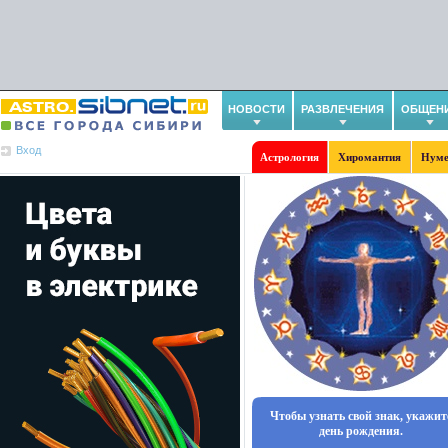
НОВОСТИ
РАЗВЛЕЧЕНИЯ
ОБЩЕН
Вход
Астрология
Хиромантия
Нуме
Чтобы узнать свой знак, укажит
день рождения.