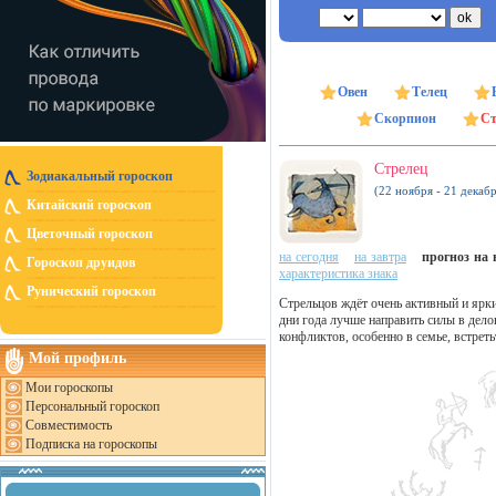
Овен
Телец
Скорпион
Ст
Стрелец
Зодиакальный гороскоп
(22 ноября - 21 декабр
Китайский гороскоп
Цветочный гороскоп
на сегодня
на завтра
прогноз на н
Гороскоп друидов
характеристика знака
Рунический гороскоп
Стрельцов ждёт очень активный и ярки
дни года лучше направить силы в дело
конфликтов, особенно в семье, встрет
Мой профиль
Мои гороскопы
Персональный гороскоп
Совместимость
Подписка на гороскопы