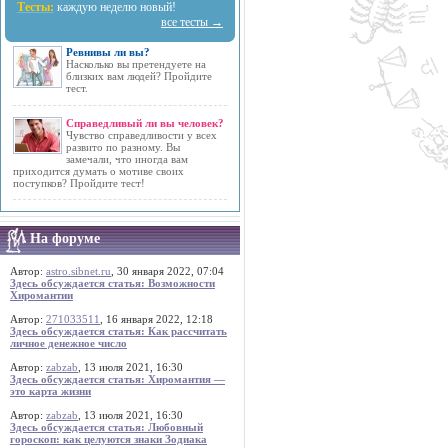
Тесты:
каждую неделю новый!
все тесты →
Ревнивы ли вы?
Насколько вы претендуете на
близких вам людей? Пройдите
тест.
Справедливый ли вы человек?
Чувство справедливости у всех
развито по разному. Вы
замечали, что иногда вам
приходится думать о мотиве своих
поступков? Пройдите тест!
На форуме
Автор:
astro.sibnet.ru
, 30 января 2022, 07:04
Здесь обсуждается статья: Возможности
Хиромантии
Автор:
271033511
, 16 января 2022, 12:18
Здесь обсуждается статья: Как рассчитать
личное денежное число
Автор:
zabzab
, 13 июля 2021, 16:30
Здесь обсуждается статья: Хиромантия —
это карта жизни
Автор:
zabzab
, 13 июля 2021, 16:30
Здесь обсуждается статья: Любовный
гороскоп: как целуются знаки Зодиака