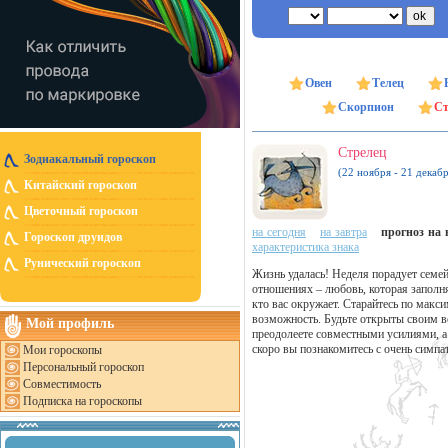
Овен
Телец
Скорпион
Ст
Стрелец
Зодиакальный гороскоп
(22 ноября - 21 декабр
Китайский гороскоп
Цветочный гороскоп
на сегодня
на завтра
прогноз на н
Гороскоп друидов
характеристика знака
Рунический гороскоп
Жизнь удалась! Неделя порадует семе
отношениях – любовь, которая заполняе
кто вас окружает. Старайтесь по макс
возможность. Будьте открыты своим 
Мой профиль
преодолеете совместными усилиями, а 
скоро вы познакомитесь с очень симпа
Мои гороскопы
Персональный гороскоп
Совместимость
Подписка на гороскопы