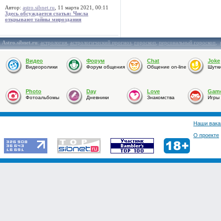
Автор:
astro.sibnet.ru
, 11 марта 2021, 00:11
Здесь обсуждается статья: Числа
открывают тайны мироздания
Astro.sibnet.ru
:
астрология
,
астрологический прогноз
,
гороскоп
,
персональный гороскоп
,
Видео
Форум
Chat
Joke
Видеоролики
Форум общения
Общение on-line
Шутк
Photo
Day
Love
Gam
Фотоальбомы
Дневники
Знакомства
Игры
Наши вака
О проекте