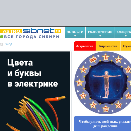
НОВОСТИ
РАЗВЛЕЧЕНИЯ
ОБЩЕН
Вход
Астрология
Хиромантия
Нуме
Чтобы узнать свой знак, укажит
день рождения.