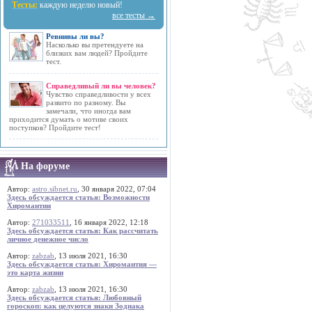
Тесты:
каждую неделю новый!
все тесты →
Ревнивы ли вы?
Насколько вы претендуете на
близких вам людей? Пройдите
тест.
Справедливый ли вы человек?
Чувство справедливости у всех
развито по разному. Вы
замечали, что иногда вам
приходится думать о мотиве своих
поступков? Пройдите тест!
На форуме
Автор:
astro.sibnet.ru
, 30 января 2022, 07:04
Здесь обсуждается статья: Возможности
Хиромантии
Автор:
271033511
, 16 января 2022, 12:18
Здесь обсуждается статья: Как рассчитать
личное денежное число
Автор:
zabzab
, 13 июля 2021, 16:30
Здесь обсуждается статья: Хиромантия —
это карта жизни
Автор:
zabzab
, 13 июля 2021, 16:30
Здесь обсуждается статья: Любовный
гороскоп: как целуются знаки Зодиака